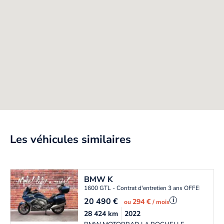
Les véhicules similaires
BMW
K
1600 GTL - Contrat d'entretien 3 ans OFFERT
20 490
€
i
294 €
ou
/ mois
28 424
km
2022