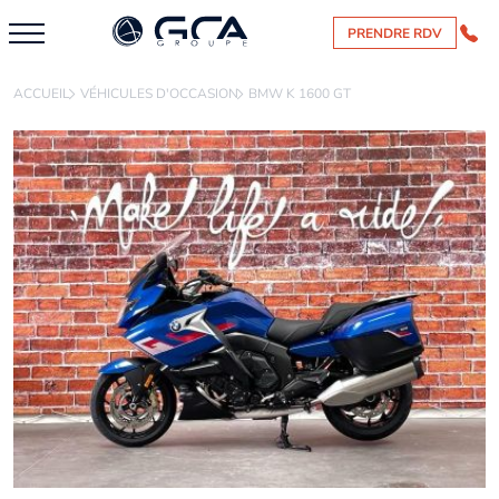
PRENDRE RDV
ACCUEIL
VÉHICULES D'OCCASION
BMW K 1600 GT