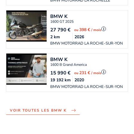
BMW MOTORRAD LA ROCHELLE
BMW
K
1600 GT 2025
27 790
€
i
398 €
ou
/ mois
2
km
2026
BMW MOTORRAD LA ROCHE-SUR-YON
BMW
K
1600 B Grand America
15 990
€
i
231 €
ou
/ mois
19 192
km
2020
BMW MOTORRAD LA ROCHE-SUR-YON
VOIR TOUTES LES BMW K