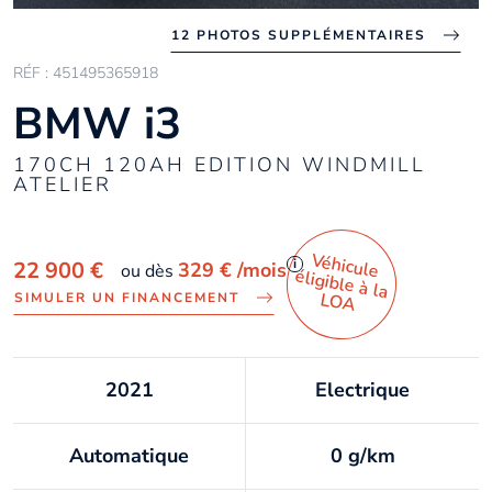
12 PHOTOS SUPPLÉMENTAIRES
RÉF : 451495365918
BMW i3
170CH 120AH EDITION WINDMILL
ATELIER
Véhicule
éligible à la
i
22 900 €
329 €
/mois
ou dès
LO
A
SIMULER UN FINANCEMENT
2021
Electrique
Automatique
0 g/km