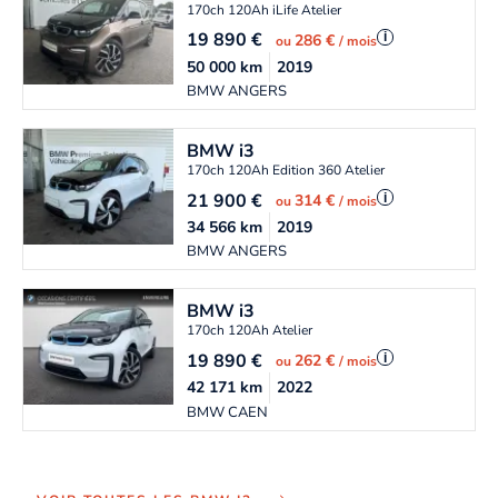
170ch 120Ah iLife Atelier
19 890
€
i
286 €
ou
/ mois
50 000
km
2019
BMW ANGERS
BMW
i3
170ch 120Ah Edition 360 Atelier
21 900
€
i
314 €
ou
/ mois
34 566
km
2019
BMW ANGERS
BMW
i3
170ch 120Ah Atelier
19 890
€
i
262 €
ou
/ mois
42 171
km
2022
BMW CAEN