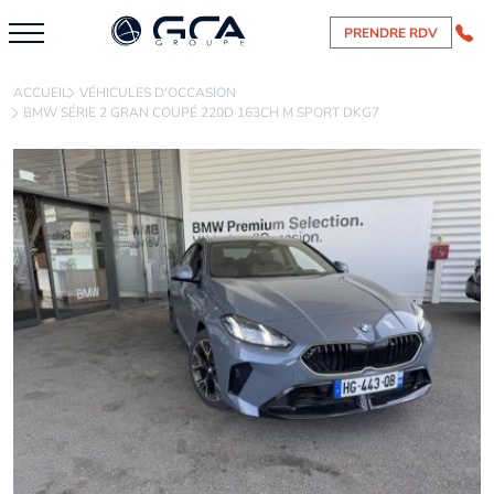
PRENDRE RDV
ACCUEIL
VÉHICULES D'OCCASION
BMW SÉRIE 2 GRAN COUPÉ 220D 163CH M SPORT DKG7