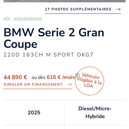
17 PHOTOS SUPPLÉMENTAIRES
RÉF : 450428385918
BMW Serie 2 Gran
Coupe
220D 163CH M SPORT DKG7
Véhicule
éligible à la
i
44 890 €
616 €
/mois
ou dès
LO
A
SIMULER UN FINANCEMENT
Diesel/Micro-
2025
Hybride