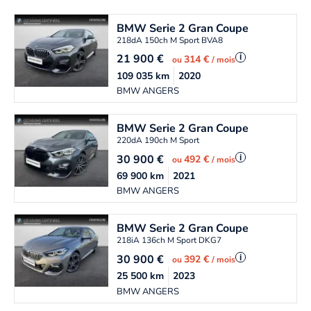
BMW
Serie 2 Gran Coupe
218dA 150ch M Sport BVA8
21 900
€
i
314 €
ou
/ mois
109 035
km
2020
BMW ANGERS
BMW
Serie 2 Gran Coupe
220dA 190ch M Sport
30 900
€
i
492 €
ou
/ mois
69 900
km
2021
BMW ANGERS
BMW
Serie 2 Gran Coupe
218iA 136ch M Sport DKG7
30 900
€
i
392 €
ou
/ mois
25 500
km
2023
BMW ANGERS