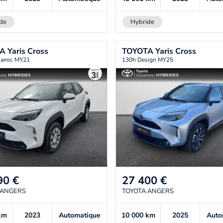
de
Hybride
TA
Yaris Cross
TOYOTA
Yaris Cross
namic MY21
130h Design MY25
90
€
27 400
€
 ANGERS
TOYOTA ANGERS
km
2023
Automatique
10 000
km
2025
Auto