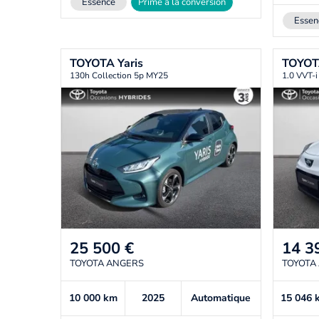
Essence
Prime à la conversion
Essen
TOYOTA
Yaris
TOYO
130h Collection 5p MY25
1.0 VVT-
25 500
€
14 3
TOYOTA ANGERS
TOYOTA
10 000
km
2025
Automatique
15 046