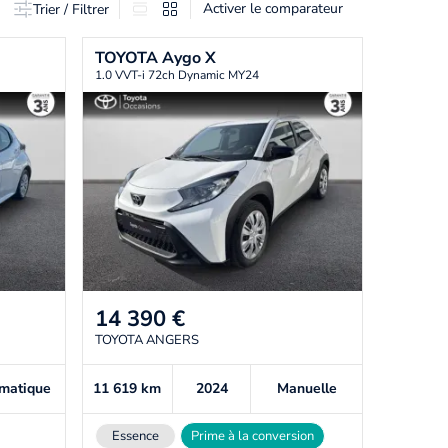
Activer le comparateur
Trier / Filtrer
TOYOTA
Aygo X
1.0 VVT-i 72ch Dynamic MY24
14 390
€
TOYOTA ANGERS
matique
11 619
km
2024
Manuelle
Essence
Prime à la conversion