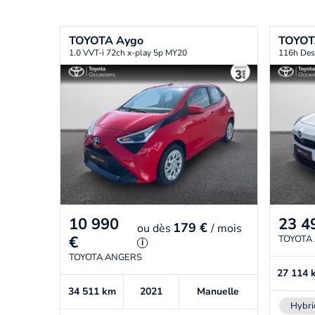
TOYOTA
Aygo
TOYO
1.0 VVT-i 72ch x-play 5p MY20
116h Des
10 990
23 4
179 €
ou
dès
/ mois
€
TOYOTA
i
TOYOTA ANGERS
27 114
34 511
km
2021
Manuelle
Hybri