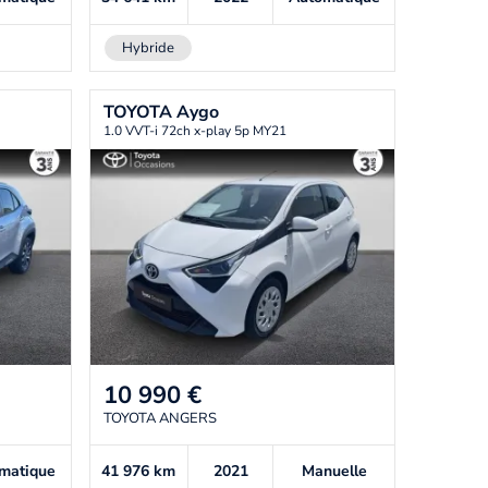
Hybride
TOYOTA
Aygo
1.0 VVT-i 72ch x-play 5p MY21
10 990
€
TOYOTA ANGERS
matique
41 976
km
2021
Manuelle