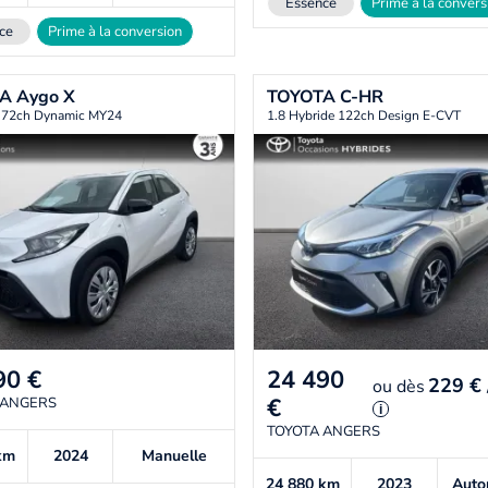
Essence
Prime à la convers
ce
Prime à la conversion
TA
Aygo X
TOYOTA
C-HR
i 72ch Dynamic MY24
1.8 Hybride 122ch Design E-CVT
90
€
24 490
229 €
ou
dès
€
 ANGERS
i
TOYOTA ANGERS
km
2024
Manuelle
24 880
km
2023
Auto