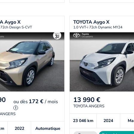
TA
Aygo X
TOYOTA
Aygo X
i 72ch Design S-CVT
1.0 VVT-i 72ch Dynamic MY24
90
13 990
€
172 €
ou
dès
/ mois
TOYOTA ANGERS
i
 ANGERS
23 046
km
2024
Ma
km
2022
Automatique