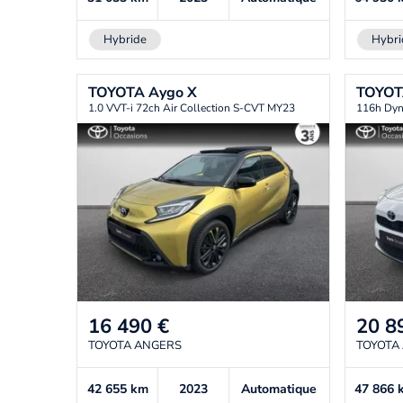
Hybride
Hybri
TOYOTA
Aygo X
TOYO
1.0 VVT-i 72ch Air Collection S-CVT MY23
116h Dy
16 490
€
20 8
TOYOTA ANGERS
TOYOTA
42 655
km
2023
Automatique
47 866