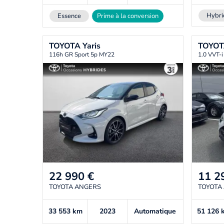
Hybri
Essence
Prime à la conversion
TOYOTA
Yaris
TOYO
116h GR Sport 5p MY22
1.0 VVT-i
22 990
€
11 2
TOYOTA ANGERS
TOYOTA
33 553
km
2023
Automatique
51 126