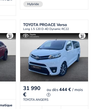
Hybride
TOYOTA
PROACE Verso
Long 1.5 120 D-4D Dynamic RC22
31 990
444 €
ou
dès
/ mois
€
i
TOYOTA ANGERS
matique