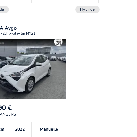
de
Hybride
TA
Aygo
 72ch x-play 5p MY21
90
€
 ANGERS
km
2022
Manuelle