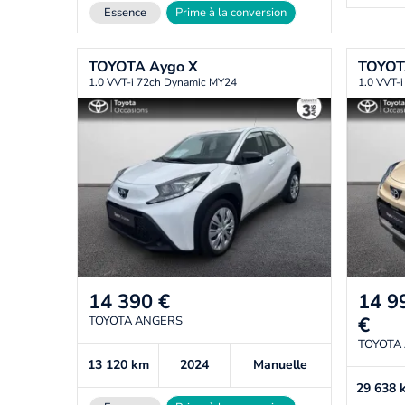
Essence
Prime à la conversion
TOYOTA
Aygo X
TOYO
1.0 VVT-i 72ch Dynamic MY24
1.0 VVT-
14 390
€
14 9
€
TOYOTA ANGERS
TOYOTA
13 120
km
2024
Manuelle
29 638