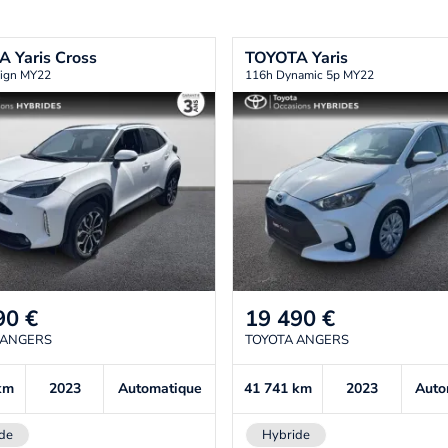
TA
Yaris Cross
TOYOTA
Yaris
ign MY22
116h Dynamic 5p MY22
90
€
19 490
€
 ANGERS
TOYOTA ANGERS
km
2023
Automatique
41 741
km
2023
Auto
de
Hybride