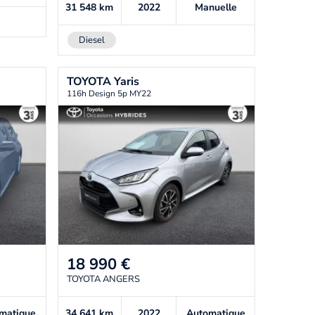
31 548
km
2022
Manuelle
Diesel
TOYOTA
Yaris
116h Design 5p MY22
18 990
€
TOYOTA ANGERS
matique
34 641
km
2022
Automatique