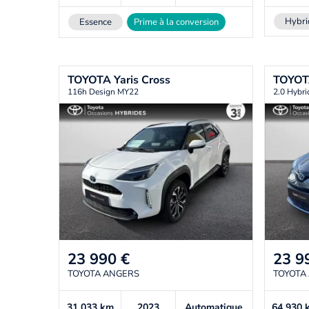
Hybri
Essence
Prime à la conversion
TOYOTA
Yaris Cross
TOYO
116h Design MY22
2.0 Hybri
23 990
€
23 9
TOYOTA ANGERS
TOYOTA
31 033
km
2023
Automatique
64 930