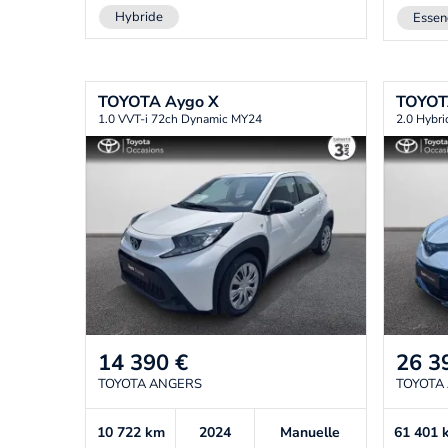
Hybride
Essen
TOYOTA
Aygo X
TOYO
1.0 VVT-i 72ch Dynamic MY24
2.0 Hybr
14 390
€
26 3
TOYOTA ANGERS
TOYOTA
10 722
km
2024
Manuelle
61 401