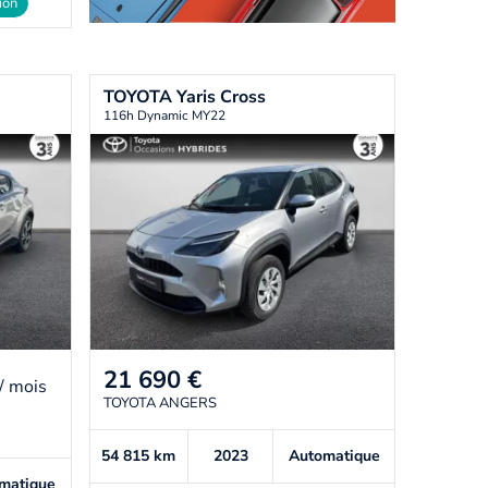
ion
TOYOTA
Yaris Cross
116h Dynamic MY22
21 690
€
/ mois
TOYOTA ANGERS
54 815
km
2023
Automatique
matique