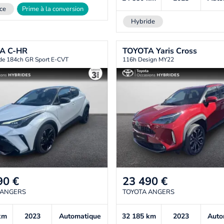
ce
Prime à la conversion
Hybride
TA
C-HR
TOYOTA
Yaris Cross
ide 184ch GR Sport E-CVT
116h Design MY22
90
€
23 490
€
 ANGERS
TOYOTA ANGERS
km
2023
Automatique
32 185
km
2023
Auto