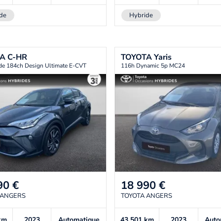
de
Hybride
TA
C-HR
TOYOTA
Yaris
de 184ch Design Ultimate E-CVT
116h Dynamic 5p MC24
90
€
18 990
€
 ANGERS
TOYOTA ANGERS
km
2023
Automatique
43 501
km
2023
Auto