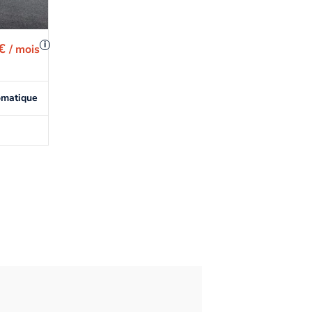
i
 €
/ mois
omatique