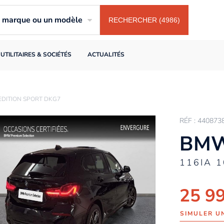
ne marque ou un modèle
RECHERCHER (4986)
UTILITAIRES & SOCIÉTÉS
ACTUALITÉS
 EDITION SPORT DKG7
RÉF : 440873
BMW
116IA 
25 9
SIMULER U