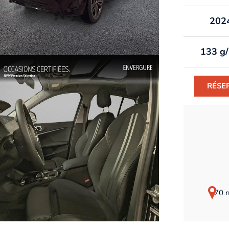
202
133 g
RÉSE
70 r