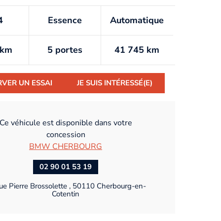
4
Essence
Automatique
/km
5 portes
41 745 km
RVER UN ESSAI
JE SUIS INTÉRESSÉ(E)
Ce véhicule est disponible dans votre
concession
BMW CHERBOURG
02 90 01 53 19
ue Pierre Brossolette , 50110 Cherbourg-en-
Cotentin