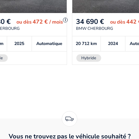
80
€
34 690
€
i
472 €
442
ou
dès
/ mois
ou
dès
ERBOURG
BMW CHERBOURG
km
2025
Automatique
20 712
km
2024
Aut
de
Hybride
Vous ne trouvez pas le véhicule souhaité ?