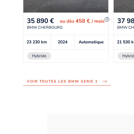
35 890
€
37 9
i
458 €
ou
dès
/ mois
BMW CHERBOURG
BMW CH
23 230
km
2024
Automatique
21 530
Hybride
Hybri
VOIR TOUTES LES BMW SERIE 1