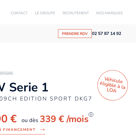
CONTACT
LE GROUPE
RECRUTEMENT
NOS MARQUES
02 57 87 14 92
PRENDRE RDV
885686
Véhicule
éligible à la
 Serie 1
LO
A
109CH EDITION SPORT DKG7
90 €
i
339 €
/mois
ou dès
N FINANCEMENT