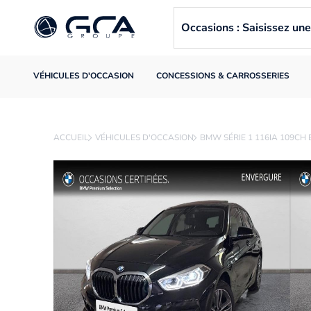
Occasions : Saisissez u
VÉHICULES D'OCCASION
CONCESSIONS & CARROSSERIES
ACCUEIL
VÉHICULES D'OCCASION
BMW SÉRIE 1 116IA 109CH