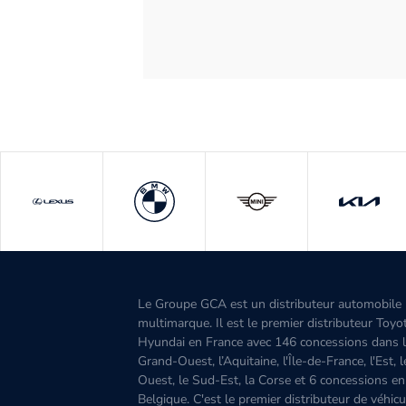
Le Groupe GCA est un distributeur automobile
multimarque. Il est le premier distributeur Toyo
Hyundai en France avec 146 concessions dans 
Grand-Ouest, l’Aquitaine, l'Île-de-France, l'Est, 
Ouest, le Sud-Est, la Corse et 6 concessions en
Belgique. C'est le premier distributeur de véhicu