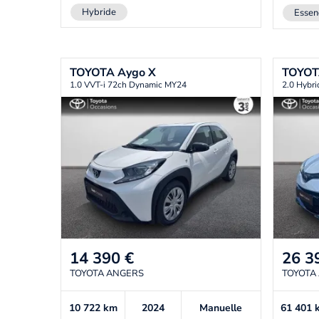
Hybride
Essen
TOYOTA
Aygo X
TOYO
1.0 VVT-i 72ch Dynamic MY24
2.0 Hybr
14 390
€
26 3
TOYOTA ANGERS
TOYOTA
10 722
km
2024
Manuelle
61 401