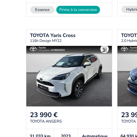
Hybri
Essence
Prime à la conversion
TOYOTA
Yaris Cross
TOYO
116h Design MY22
2.0 Hybri
23 990
€
23 9
TOYOTA ANGERS
TOYOTA
31 033
km
2023
Automatique
64 930