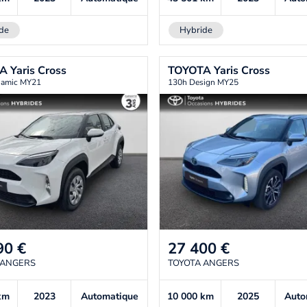
de
Hybride
TA
Yaris Cross
TOYOTA
Yaris Cross
namic MY21
130h Design MY25
90
€
27 400
€
 ANGERS
TOYOTA ANGERS
km
2023
Automatique
10 000
km
2025
Auto