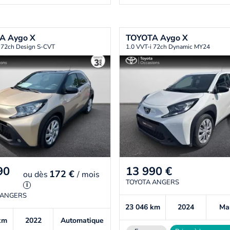
TA
Aygo X
TOYOTA
Aygo X
i 72ch Design S-CVT
1.0 VVT-i 72ch Dynamic MY24
90
13 990
€
172 €
ou
dès
/ mois
TOYOTA ANGERS
i
 ANGERS
23 046
km
2024
Ma
km
2022
Automatique