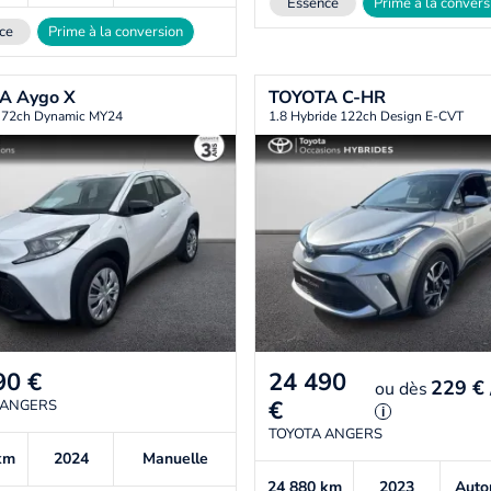
Essence
Prime à la convers
ce
Prime à la conversion
TA
Aygo X
TOYOTA
C-HR
i 72ch Dynamic MY24
1.8 Hybride 122ch Design E-CVT
90
€
24 490
229 €
ou
dès
€
 ANGERS
i
TOYOTA ANGERS
km
2024
Manuelle
24 880
km
2023
Auto