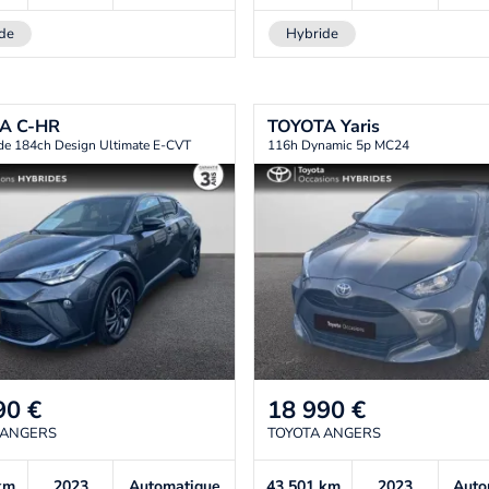
de
Hybride
TA
C-HR
TOYOTA
Yaris
de 184ch Design Ultimate E-CVT
116h Dynamic 5p MC24
90
€
18 990
€
 ANGERS
TOYOTA ANGERS
km
2023
Automatique
43 501
km
2023
Auto