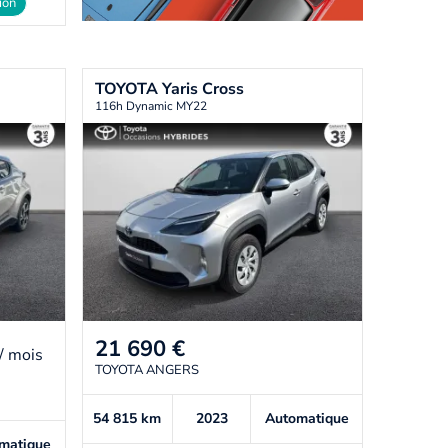
ion
TOYOTA
Yaris Cross
116h Dynamic MY22
21 690
€
/ mois
TOYOTA ANGERS
54 815
km
2023
Automatique
matique