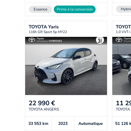
Hybri
Essence
Prime à la conversion
TOYOTA
Yaris
TOYO
116h GR Sport 5p MY22
1.0 VVT-i
22 990
€
11 2
TOYOTA ANGERS
TOYOTA
33 553
km
2023
Automatique
51 126