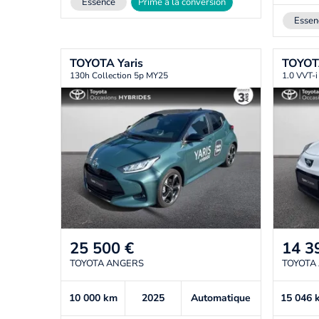
Essence
Prime à la conversion
Essen
TOYOTA
Yaris
TOYO
130h Collection 5p MY25
1.0 VVT-
25 500
€
14 3
TOYOTA ANGERS
TOYOTA
10 000
km
2025
Automatique
15 046