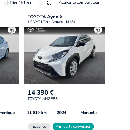
Activer le comparateur
Trier / Filtrer
TOYOTA
Aygo X
1.0 VVT-i 72ch Dynamic MY24
14 390
€
TOYOTA ANGERS
matique
11 619
km
2024
Manuelle
Essence
Prime à la conversion