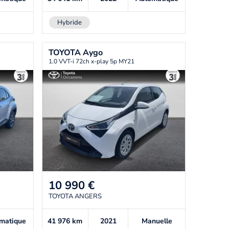
Hybride
TOYOTA
Aygo
1.0 VVT-i 72ch x-play 5p MY21
10 990
€
TOYOTA ANGERS
matique
41 976
km
2021
Manuelle