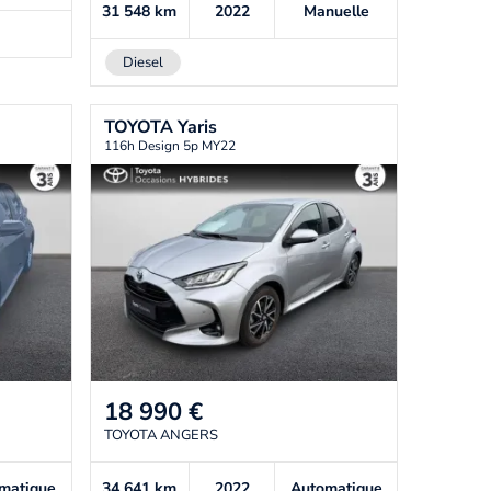
31 548
km
2022
Manuelle
Diesel
TOYOTA
Yaris
116h Design 5p MY22
18 990
€
TOYOTA ANGERS
matique
34 641
km
2022
Automatique