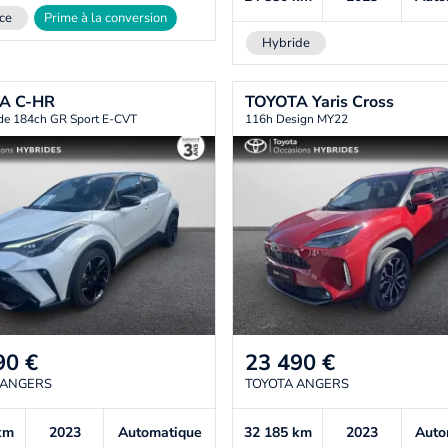
ce
Prime à la conversion
Hybride
TA
C-HR
TOYOTA
Yaris Cross
ide 184ch GR Sport E-CVT
116h Design MY22
90
€
23 490
€
 ANGERS
TOYOTA ANGERS
km
2023
Automatique
32 185
km
2023
Auto