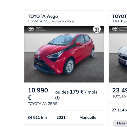
TOYOTA
Aygo
TOYO
1.0 VVT-i 72ch x-play 5p MY20
116h Des
10 990
23 4
179 €
ou
dès
/ mois
€
TOYOTA
i
TOYOTA ANGERS
27 114
34 511
km
2021
Manuelle
Hybri