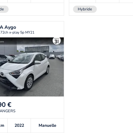
de
Hybride
TA
Aygo
 72ch x-play 5p MY21
90
€
 ANGERS
km
2022
Manuelle