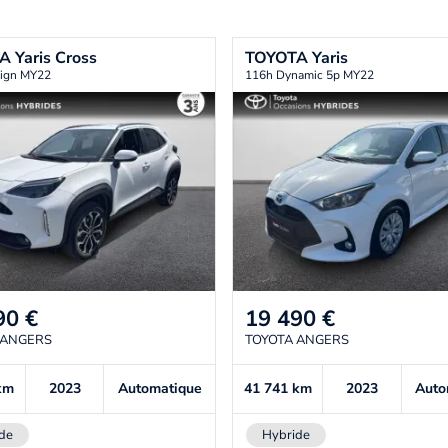
TA
Yaris Cross
TOYOTA
Yaris
ign MY22
116h Dynamic 5p MY22
90
€
19 490
€
 ANGERS
TOYOTA ANGERS
km
2023
Automatique
41 741
km
2023
Auto
de
Hybride