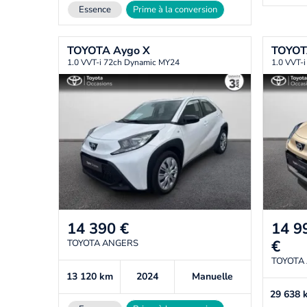
Essence
Prime à la conversion
TOYOTA
Aygo X
TOYO
1.0 VVT-i 72ch Dynamic MY24
1.0 VVT-
14 390
€
14 9
€
TOYOTA ANGERS
TOYOTA
13 120
km
2024
Manuelle
29 638