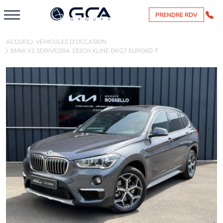
PRENDRE RDV
ACCUEIL
VÉHICULES D'OCCASION
BMW X1 SDRIVE20IA 192CH XLINE DKG7 EURO6D-T