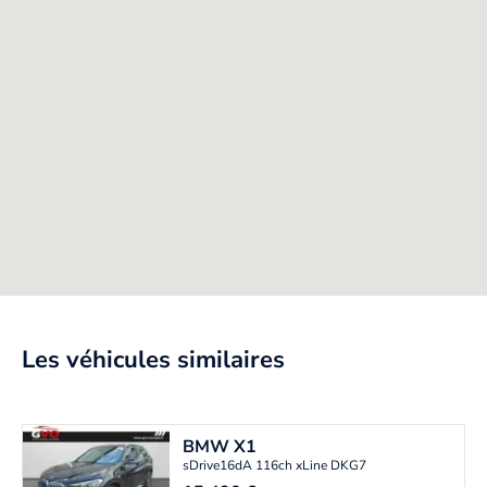
Les véhicules similaires
BMW
X1
sDrive16dA 116ch xLine DKG7