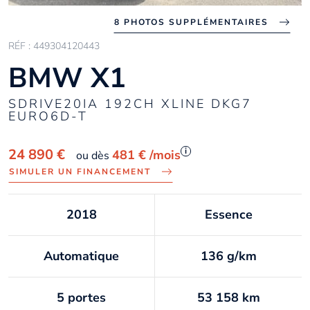
8 PHOTOS SUPPLÉMENTAIRES
RÉF : 449304120443
BMW X1
SDRIVE20IA 192CH XLINE DKG7
EURO6D-T
i
24 890 €
481 €
/mois
ou dès
SIMULER UN FINANCEMENT
2018
Essence
Automatique
136 g/km
5 portes
53 158 km