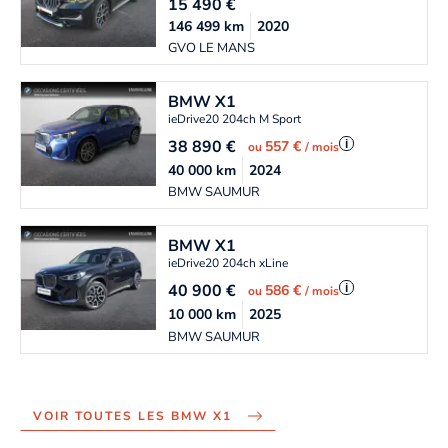
15 490
€
146 499
km
2020
GVO LE MANS
BMW
X1
ieDrive20 204ch M Sport
38 890
€
i
557 €
ou
/ mois
40 000
km
2024
BMW SAUMUR
BMW
X1
ieDrive20 204ch xLine
40 900
€
i
586 €
ou
/ mois
10 000
km
2025
BMW SAUMUR
VOIR TOUTES LES BMW X1