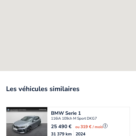
Les véhicules similaires
BMW
Serie 1
116iA 109ch M Sport DKG7
25 490
€
i
319 €
ou
/ mois
31 379
km
2024