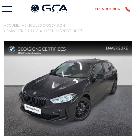
PRENDRE RDV
ACCUEIL
VÉHICULES D'OCCASION
BMW SÉRIE 1 116DA 116CH M SPORT DKG7