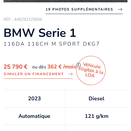
19 PHOTOS SUPPLÉMENTAIRES
RÉF : 449292325656
BMW Serie 1
116DA 116CH M SPORT DKG7
Véhicule
éligible à la
i
25 790 €
362 €
/mois
ou dès
LO
A
SIMULER UN FINANCEMENT
2023
Diesel
Automatique
121 g/km