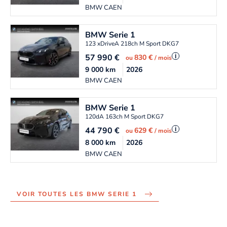
BMW CAEN
BMW
Serie 1
123 xDriveA 218ch M Sport DKG7
57 990
€
i
830 €
ou
/ mois
9 000
km
2026
BMW CAEN
BMW
Serie 1
120dA 163ch M Sport DKG7
44 790
€
i
629 €
ou
/ mois
8 000
km
2026
BMW CAEN
VOIR TOUTES LES BMW SERIE 1