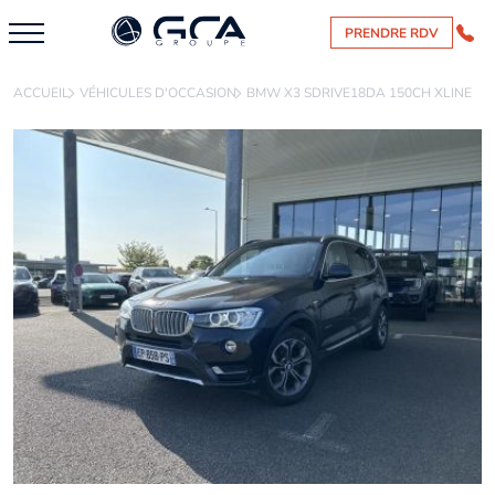
PRENDRE RDV
ACCUEIL
VÉHICULES D'OCCASION
BMW X3 SDRIVE18DA 150CH XLINE