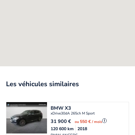
Les véhicules similaires
BMW
X3
xDrive30dA 265ch M Sport
31 900
€
i
550 €
ou
/ mois
120 600
km
2018