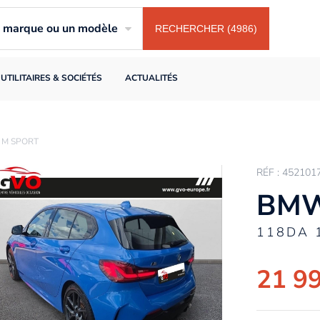
ne marque ou un modèle
RECHERCHER (4986)
UTILITAIRES & SOCIÉTÉS
ACTUALITÉS
 M SPORT
RÉF : 452101
BMW
118DA 
21 9