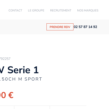
CONTACT
LE GROUPE
RECRUTEMENT
NOS MARQUES
02 57 87 14 92
PRENDRE RDV
792257
 Serie 1
150CH M SPORT
90 €