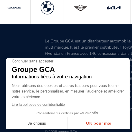
Le Groupe GCA est un distributeur automobile
multimarque. Il est le premier distributeur Toyo
Hyundai en France avec 146 concessions dans 
Grand-Ouest, l’Aquitaine, l'Île-de-France, l'Est, 
Ouest, le Sud-Est, la Corse et 6 concessions en
Belgique. C'est le premier distributeur de véhicu
hybrides en France. Le site www.groupegca.co
permet de trouver facilement votre prochain véh
d'occasion. Le réseau Groupe GCA c'est aussi u
service après-vente de qualité, prenez rendez-v
ligne.
Le Groupe GCA recrute, lancez-vous dans l'aven
envoyez dès à présent votre candidature
spontanée
en cliquant ici
!
© 2026 groupe GCA