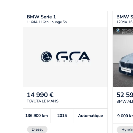
BMW
Serie 1
BMW
S
116dA 116ch Lounge 5p
120dA 16
14 990
€
52 5
TOYOTA LE MANS
BMW AL
136 900
km
2015
Automatique
9 000
k
Diesel
Hybri