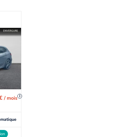
i
 €
/ mois
omatique
ion