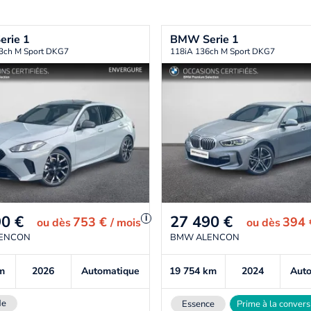
erie 1
BMW
Serie 1
3ch M Sport DKG7
118iA 136ch M Sport DKG7
90
€
27 490
€
i
753 €
394
ou
dès
/ mois
ou
dès
ENCON
BMW ALENCON
m
2026
Automatique
19 754
km
2024
Aut
de
Essence
Prime à la convers