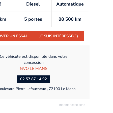
9
Diesel
Automatique
/km
5 portes
88 500 km
RVER UN ESSAI
JE SUIS INTÉRESSÉ(E)
Ce véhicule est disponible dans votre
concession
GVO LE MANS
02 57 87 14 92
oulevard Pierre Lefaucheux , 72100 Le Mans
Imprimer cette fiche