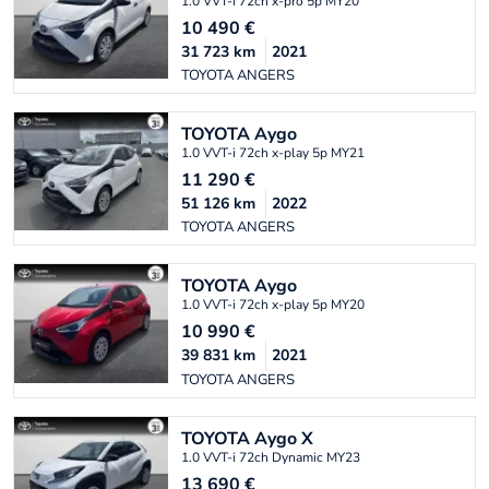
1.0 VVT-i 72ch x-pro 5p MY20
10 490
€
31 723
km
2021
TOYOTA ANGERS
TOYOTA
Aygo
1.0 VVT-i 72ch x-play 5p MY21
11 290
€
51 126
km
2022
TOYOTA ANGERS
TOYOTA
Aygo
1.0 VVT-i 72ch x-play 5p MY20
10 990
€
39 831
km
2021
TOYOTA ANGERS
TOYOTA
Aygo X
1.0 VVT-i 72ch Dynamic MY23
13 690
€