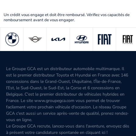
Un crédit vous engage et doit être remboursé. Vérifiez vos capacités de
remboursement avant de vous engager.
Le Groupe GCA est un distributeur automobile multimarque. Il
est le premier distributeur Toyota et Hyundai en France avec 146
concessions dans le Grand-Ouest, l’Aquitaine, l'Île-de-France,
l'Est, le Sud-Ouest, le Sud-Est, la Corse et 6 concessions en
Belgique. C'est le premier distributeur de véhicules hybrides en
France. Le site www.groupegca.com vous permet de trouver
facilement votre prochain véhicule d'occasion. Le réseau Groupe
GCA c'est aussi un service après-vente de qualité, prenez rendez-
vous en ligne.
Le Groupe GCA recrute, lancez-vous dans l'aventure, envoyez dès
à présent votre candidature spontanée
en cliquant ici
!