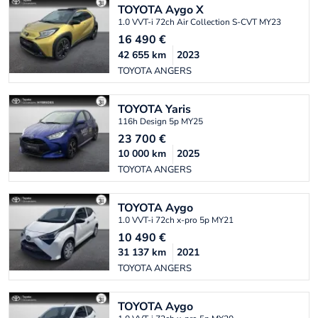
TOYOTA
Aygo X
1.0 VVT-i 72ch Air Collection S-CVT MY23
16 490
€
42 655
km
2023
TOYOTA ANGERS
TOYOTA
Yaris
116h Design 5p MY25
23 700
€
10 000
km
2025
TOYOTA ANGERS
TOYOTA
Aygo
1.0 VVT-i 72ch x-pro 5p MY21
10 490
€
31 137
km
2021
TOYOTA ANGERS
TOYOTA
Aygo