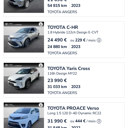
54 815
km
2023
TOYOTA ANGERS
TOYOTA
C-HR
1.8 Hybride 122ch Design E-CVT
24 490
€
229 €
ou
/ mois
i
24 880
km
2023
TOYOTA ANGERS
TOYOTA
Yaris Cross
116h Design MY22
23 990
€
31 033
km
2023
TOYOTA ANGERS
TOYOTA
PROACE Verso
Long 1.5 120 D-4D Dynamic RC22
31 990
€
444 €
ou
/ mois
i
31 548
km
2022