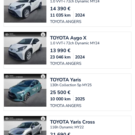
1.0 VVT-i 72ch Dynamic MY24
14 390
€
11 035
km
2024
TOYOTA ANGERS
TOYOTA
Aygo X
1.0 VVT-i 72ch Dynamic MY24
13 990
€
23 046
km
2024
TOYOTA ANGERS
TOYOTA
Yaris
130h Collection 5p MY25
25 500
€
10 000
km
2025
TOYOTA ANGERS
TOYOTA
Yaris Cross
116h Dynamic MY22
21 690
€