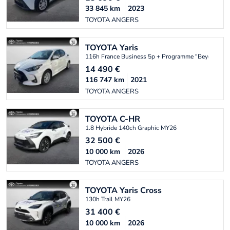
33 845
km
2023
TOYOTA ANGERS
TOYOTA
Yaris
116h France Business 5p + Programme "Beyond Ze
14 490
€
116 747
km
2021
TOYOTA ANGERS
TOYOTA
C-HR
1.8 Hybride 140ch Graphic MY26
32 500
€
10 000
km
2026
TOYOTA ANGERS
TOYOTA
Yaris Cross
130h Trail MY26
31 400
€
10 000
km
2026