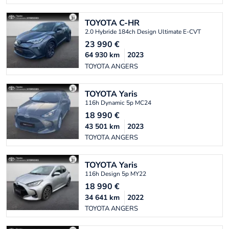
TOYOTA
C-HR
2.0 Hybride 184ch Design Ultimate E-CVT
23 990
€
64 930
km
2023
TOYOTA ANGERS
TOYOTA
Yaris
116h Dynamic 5p MC24
18 990
€
43 501
km
2023
TOYOTA ANGERS
TOYOTA
Yaris
116h Design 5p MY22
18 990
€
34 641
km
2022
TOYOTA ANGERS