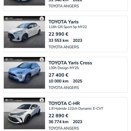
TOYOTA ANGERS
TOYOTA
Yaris
116h GR Sport 5p MY22
22 990
€
33 553
km
2023
TOYOTA ANGERS
TOYOTA
Yaris Cross
130h Design MY25
27 400
€
10 000
km
2025
TOYOTA ANGERS
TOYOTA
C-HR
1.8 Hybride 122ch Dynamic E-CVT
22 890
€
36 774
km
2023
TOYOTA ANGERS