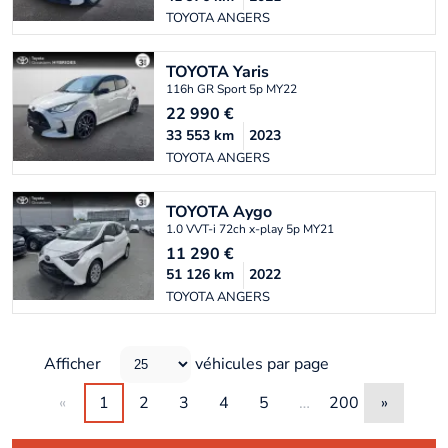
TOYOTA ANGERS
TOYOTA
Yaris
116h GR Sport 5p MY22
22 990
€
33 553
km
2023
TOYOTA ANGERS
TOYOTA
Aygo
1.0 VVT-i 72ch x-play 5p MY21
11 290
€
51 126
km
2022
TOYOTA ANGERS
Afficher
véhicules par page
«
1
2
3
4
5
…
200
»