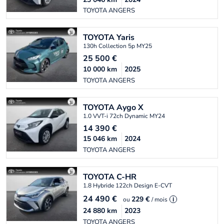
TOYOTA ANGERS
TOYOTA
Yaris
130h Collection 5p MY25
25 500
€
10 000
km
2025
TOYOTA ANGERS
TOYOTA
Aygo X
1.0 VVT-i 72ch Dynamic MY24
14 390
€
15 046
km
2024
TOYOTA ANGERS
TOYOTA
C-HR
1.8 Hybride 122ch Design E-CVT
24 490
€
229 €
ou
/ mois
i
24 880
km
2023
TOYOTA ANGERS