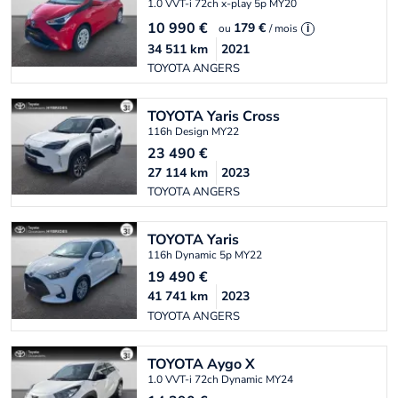
1.0 VVT-i 72ch x-play 5p MY20
10 990
€
179 €
ou
/ mois
i
34 511
km
2021
TOYOTA ANGERS
TOYOTA
Yaris Cross
116h Design MY22
23 490
€
27 114
km
2023
TOYOTA ANGERS
TOYOTA
Yaris
116h Dynamic 5p MY22
19 490
€
41 741
km
2023
TOYOTA ANGERS
TOYOTA
Aygo X
1.0 VVT-i 72ch Dynamic MY24