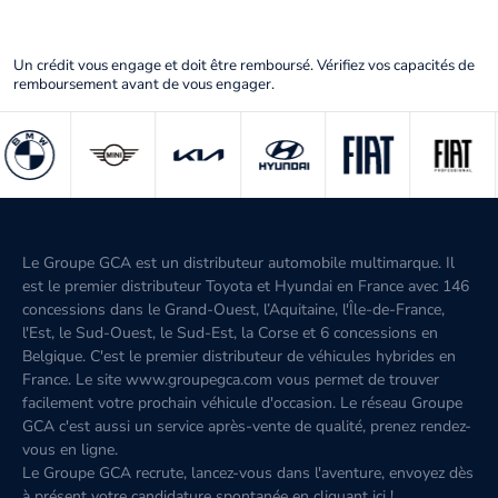
Un crédit vous engage et doit être remboursé. Vérifiez vos capacités de
remboursement avant de vous engager.
Le Groupe GCA est un distributeur automobile multimarque. Il
est le premier distributeur Toyota et Hyundai en France avec 146
concessions dans le Grand-Ouest, l’Aquitaine, l'Île-de-France,
l'Est, le Sud-Ouest, le Sud-Est, la Corse et 6 concessions en
Belgique. C'est le premier distributeur de véhicules hybrides en
France. Le site www.groupegca.com vous permet de trouver
facilement votre prochain véhicule d'occasion. Le réseau Groupe
GCA c'est aussi un service après-vente de qualité, prenez rendez-
vous en ligne.
Le Groupe GCA recrute, lancez-vous dans l'aventure, envoyez dès
à présent votre candidature spontanée
en cliquant ici
!