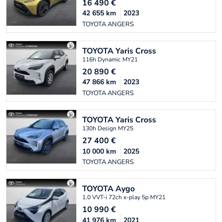
16 490
€
42 655
km
2023
TOYOTA ANGERS
TOYOTA
Yaris Cross
116h Dynamic MY21
20 890
€
47 866
km
2023
TOYOTA ANGERS
TOYOTA
Yaris Cross
130h Design MY25
27 400
€
10 000
km
2025
TOYOTA ANGERS
TOYOTA
Aygo
1.0 VVT-i 72ch x-play 5p MY21
10 990
€
41 976
km
2021