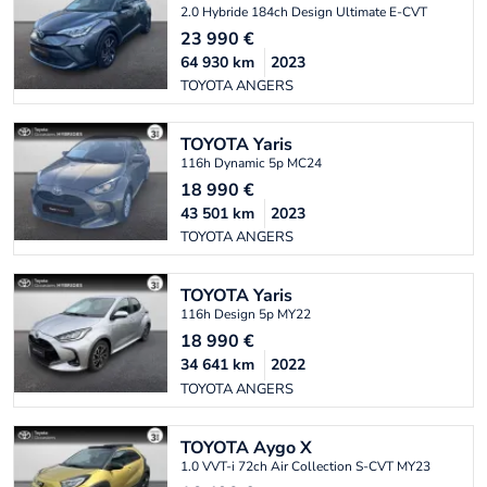
2.0 Hybride 184ch Design Ultimate E-CVT
23 990
€
64 930
km
2023
TOYOTA ANGERS
TOYOTA
Yaris
116h Dynamic 5p MC24
18 990
€
43 501
km
2023
TOYOTA ANGERS
TOYOTA
Yaris
116h Design 5p MY22
18 990
€
34 641
km
2022
TOYOTA ANGERS
TOYOTA
Aygo X
1.0 VVT-i 72ch Air Collection S-CVT MY23