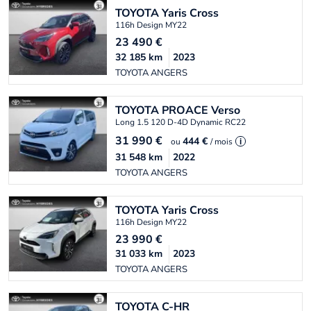
TOYOTA
Yaris Cross
116h Design MY22
23 490
€
32 185
km
2023
TOYOTA ANGERS
TOYOTA
PROACE Verso
Long 1.5 120 D-4D Dynamic RC22
31 990
€
444 €
ou
/ mois
i
31 548
km
2022
TOYOTA ANGERS
TOYOTA
Yaris Cross
116h Design MY22
23 990
€
31 033
km
2023
TOYOTA ANGERS
TOYOTA
C-HR