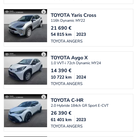
TOYOTA
Yaris Cross
116h Dynamic MY22
21 690
€
54 815
km
2023
TOYOTA ANGERS
TOYOTA
Aygo X
1.0 VVT-i 72ch Dynamic MY24
14 390
€
10 722
km
2024
TOYOTA ANGERS
TOYOTA
C-HR
2.0 Hybride 184ch GR Sport E-CVT
26 390
€
61 401
km
2023
TOYOTA ANGERS