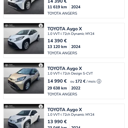
14 390
€
11 619
km
2024
TOYOTA ANGERS
TOYOTA
Aygo X
1.0 VVT-i 72ch Dynamic MY24
14 390
€
13 120
km
2024
TOYOTA ANGERS
TOYOTA
Aygo X
1.0 VVT-i 72ch Design S-CVT
14 990
€
172 €
ou
/ mois
i
29 638
km
2022
TOYOTA ANGERS
TOYOTA
Aygo X
1.0 VVT-i 72ch Dynamic MY24
13 990
€
23 046
km
2024