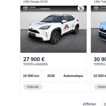
130h Design MY26
130h Tra
27 900
€
30 9
TOYOTA ANGERS
TOYOTA
10 000
km
2026
Automatique
10 000
Hybride
Hybri
Afficher