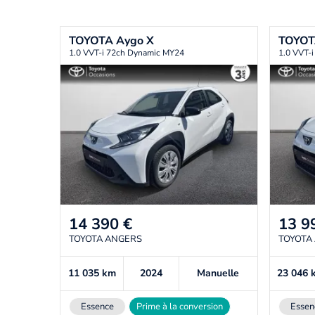
TOYOTA
Aygo X
TOYO
1.0 VVT-i 72ch Dynamic MY24
1.0 VVT-
14 390
€
13 9
TOYOTA ANGERS
TOYOTA
11 035
km
2024
Manuelle
23 046
Essence
Prime à la conversion
Essen