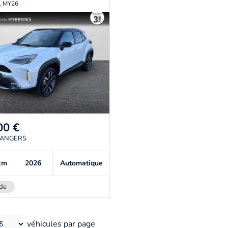
il MY26
00
€
 ANGERS
km
2026
Automatique
de
véhicules par page