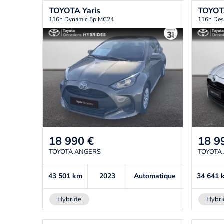
TOYOTA
Yaris
TOYO
116h Dynamic 5p MC24
116h Des
18 990
€
18 9
TOYOTA ANGERS
TOYOTA
43 501
km
2023
Automatique
34 641
Hybride
Hybri