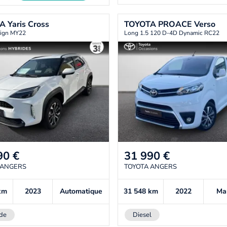
TA
Yaris Cross
TOYOTA
PROACE Verso
ign MY22
Long 1.5 120 D-4D Dynamic RC22
90
€
31 990
€
 ANGERS
TOYOTA ANGERS
km
2023
Automatique
31 548
km
2022
Ma
de
Diesel