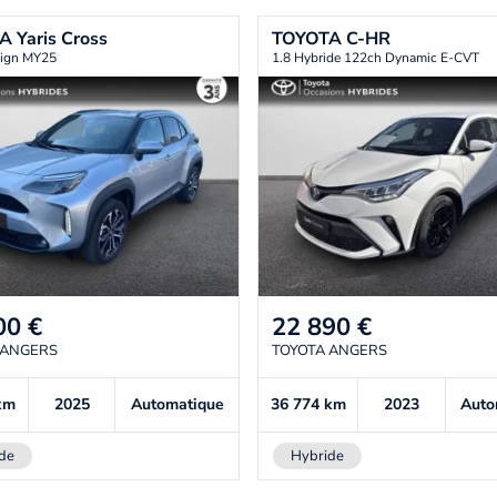
TA
Yaris Cross
TOYOTA
C-HR
ign MY25
1.8 Hybride 122ch Dynamic E-CVT
00
€
22 890
€
 ANGERS
TOYOTA ANGERS
km
2025
Automatique
36 774
km
2023
Auto
de
Hybride