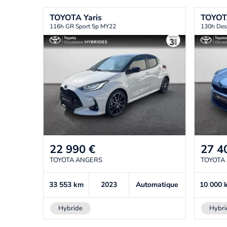
TOYOTA
Yaris
TOYO
116h GR Sport 5p MY22
130h Des
22 990
€
27 4
TOYOTA ANGERS
TOYOTA
33 553
km
2023
Automatique
10 000
Hybride
Hybri