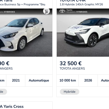
TA
Yaris
TOYOTA
C-HR
nce Business 5p + Programme "Beyond Zero Academy"
1.8 Hybride 140ch Graphic MY26
90
€
32 500
€
 ANGERS
TOYOTA ANGERS
km
2021
Automatique
10 000
km
2026
Auto
de
Hybride
TA
Yaris Cross