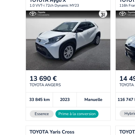
TOYOTA
Aygo X
TOYO
1.0 VVT-i 72ch Dynamic MY23
116h Fra
13 690
€
14 4
TOYOTA ANGERS
TOYOTA
33 845
km
2023
Manuelle
116 747
Hybri
Essence
Prime à la conversion
TOYOTA
Yaris Cross
TOYO