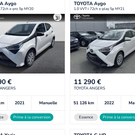
TA
Aygo
TOYOTA
Aygo
 72ch x-pro 5p MY20
1.0 VVT-i 72ch x-play 5p MY21
90
€
11 290
€
 ANGERS
TOYOTA ANGERS
km
2021
Manuelle
51 126
km
2022
Ma
ce
Prime à la conversion
Essence
Prime à la convers