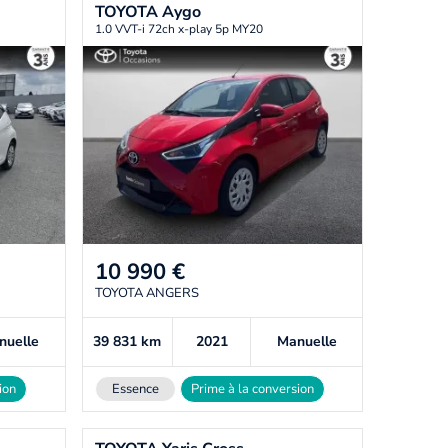
TOYOTA
Aygo
1.0 VVT-i 72ch x-play 5p MY20
10 990
€
TOYOTA ANGERS
nuelle
39 831
km
2021
Manuelle
ion
Essence
Prime à la conversion