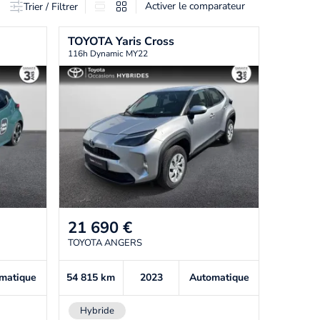
Activer le comparateur
Trier / Filtrer
TOYOTA
Yaris Cross
116h Dynamic MY22
21 690
€
TOYOTA ANGERS
matique
54 815
km
2023
Automatique
Hybride