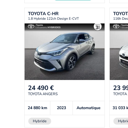
TOYOTA
C-HR
TOYO
1.8 Hybride 122ch Design E-CVT
116h Des
24 490
€
23 9
TOYOTA ANGERS
TOYOTA
24 880
km
2023
Automatique
31 033
Hybride
Hybri