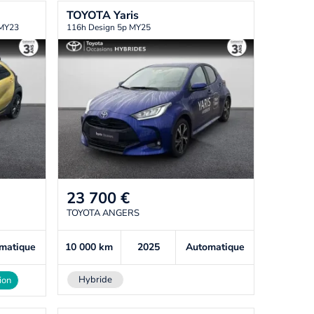
TOYOTA
Yaris
 MY23
116h Design 5p MY25
23 700
€
TOYOTA ANGERS
matique
10 000
km
2025
Automatique
Hybride
ion