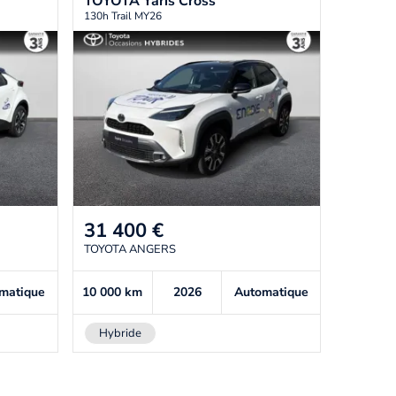
TOYOTA
Yaris Cross
130h Trail MY26
31 400
€
TOYOTA ANGERS
matique
10 000
km
2026
Automatique
Hybride