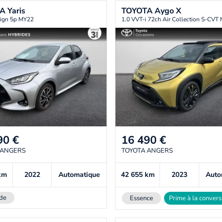
TA
Yaris
TOYOTA
Aygo X
ign 5p MY22
1.0 VVT-i 72ch Air Collection S-CVT
90
€
16 490
€
 ANGERS
TOYOTA ANGERS
km
2022
Automatique
42 655
km
2023
Auto
de
Essence
Prime à la convers