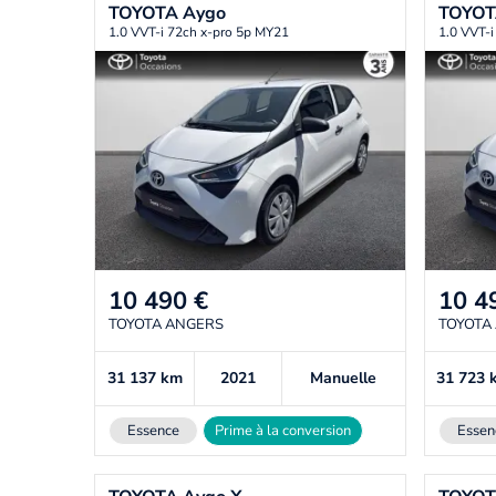
TOYOTA
Aygo
TOYO
1.0 VVT-i 72ch x-pro 5p MY21
1.0 VVT-i
10 490
€
10 4
TOYOTA ANGERS
TOYOTA
31 137
km
2021
Manuelle
31 723
Essence
Prime à la conversion
Essen