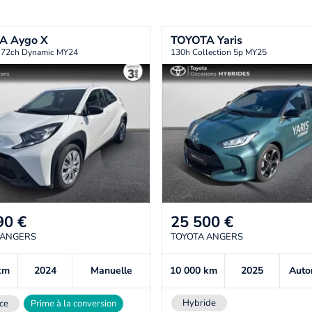
TA
Aygo X
TOYOTA
Yaris
i 72ch Dynamic MY24
130h Collection 5p MY25
90
€
25 500
€
 ANGERS
TOYOTA ANGERS
km
2024
Manuelle
10 000
km
2025
Auto
Hybride
ce
Prime à la conversion