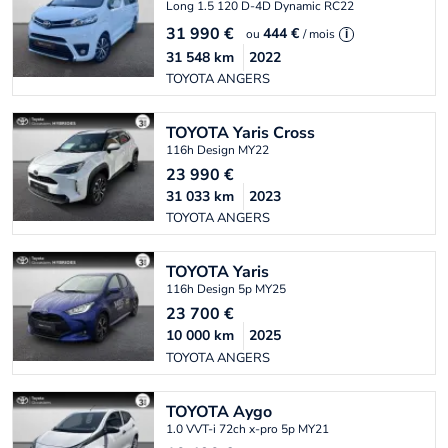
Long 1.5 120 D-4D Dynamic RC22
31 990
€
444 €
ou
/ mois
i
31 548
km
2022
TOYOTA ANGERS
TOYOTA
Yaris Cross
116h Design MY22
23 990
€
31 033
km
2023
TOYOTA ANGERS
TOYOTA
Yaris
116h Design 5p MY25
23 700
€
10 000
km
2025
TOYOTA ANGERS
TOYOTA
Aygo
1.0 VVT-i 72ch x-pro 5p MY21