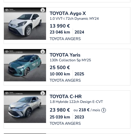
TOYOTA
Aygo X
1.0 VVT-i 72ch Dynamic MY24
13 990
€
23 046
km
2024
TOYOTA ANGERS
TOYOTA
Yaris
130h Collection 5p MY25
25 500
€
10 000
km
2025
TOYOTA ANGERS
TOYOTA
C-HR
1.8 Hybride 122ch Design E-CVT
23 980
€
218 €
ou
/ mois
i
25 039
km
2023
TOYOTA ANGERS