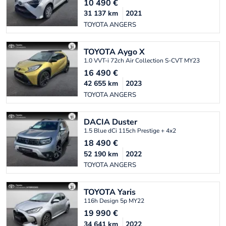
10 490
€
31 137
km
2021
TOYOTA ANGERS
TOYOTA
Aygo X
1.0 VVT-i 72ch Air Collection S-CVT MY23
16 490
€
42 655
km
2023
TOYOTA ANGERS
DACIA
Duster
1.5 Blue dCi 115ch Prestige + 4x2
18 490
€
52 190
km
2022
TOYOTA ANGERS
TOYOTA
Yaris
116h Design 5p MY22
19 990
€
34 641
km
2022