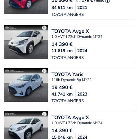
10 990
€
179 €
ou
/ mois
i
34 511
km
2021
TOYOTA ANGERS
TOYOTA
Aygo X
1.0 VVT-i 72ch Dynamic MY24
14 390
€
11 619
km
2024
TOYOTA ANGERS
TOYOTA
Yaris
116h Dynamic 5p MY22
19 490
€
41 741
km
2023
TOYOTA ANGERS
TOYOTA
Aygo X
1.0 VVT-i 72ch Dynamic MY24
14 390
€
15 046
km
2024