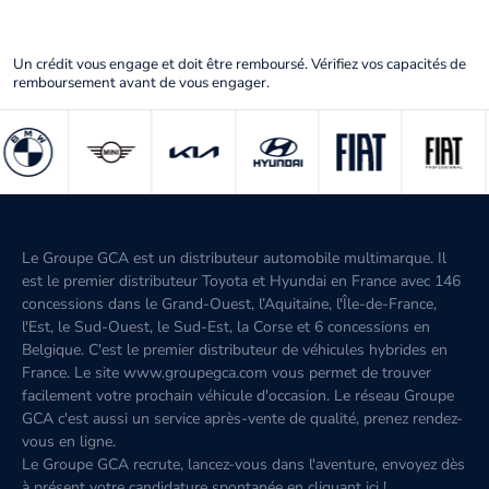
Un crédit vous engage et doit être remboursé. Vérifiez vos capacités de
remboursement avant de vous engager.
Le Groupe GCA est un distributeur automobile multimarque. Il
est le premier distributeur Toyota et Hyundai en France avec 146
concessions dans le Grand-Ouest, l’Aquitaine, l'Île-de-France,
l'Est, le Sud-Ouest, le Sud-Est, la Corse et 6 concessions en
Belgique. C'est le premier distributeur de véhicules hybrides en
France. Le site www.groupegca.com vous permet de trouver
facilement votre prochain véhicule d'occasion. Le réseau Groupe
GCA c'est aussi un service après-vente de qualité, prenez rendez-
vous en ligne.
Le Groupe GCA recrute, lancez-vous dans l'aventure, envoyez dès
à présent votre candidature spontanée
en cliquant ici
!