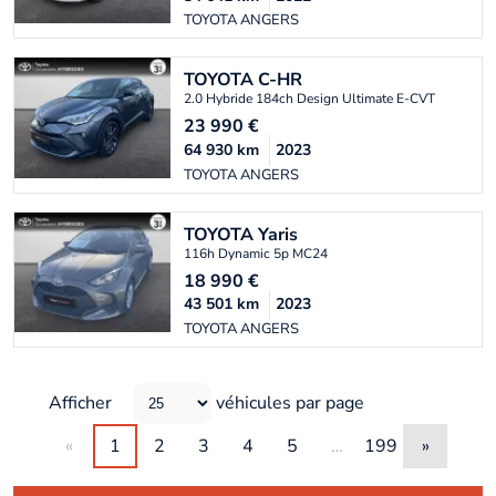
TOYOTA ANGERS
TOYOTA
C-HR
2.0 Hybride 184ch Design Ultimate E-CVT
23 990
€
64 930
km
2023
TOYOTA ANGERS
TOYOTA
Yaris
116h Dynamic 5p MC24
18 990
€
43 501
km
2023
TOYOTA ANGERS
Afficher
véhicules par page
«
1
2
3
4
5
…
199
»