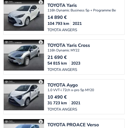
TOYOTA
Yaris
116h Dynamic Business 5p + Programme Beyond Z
14 890
€
104 793
km
2021
TOYOTA ANGERS
TOYOTA
Yaris Cross
116h Dynamic MY22
21 690
€
54 815
km
2023
TOYOTA ANGERS
TOYOTA
Aygo
1.0 VVT-i 72ch x-pro 5p MY20
10 490
€
31 723
km
2021
TOYOTA ANGERS
TOYOTA
PROACE Verso