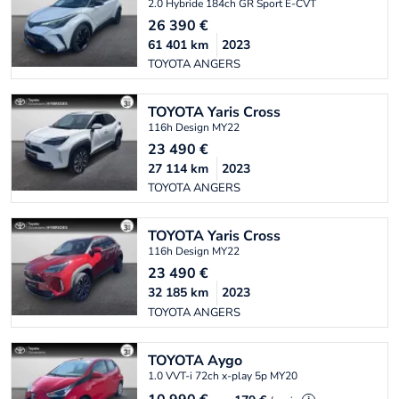
2.0 Hybride 184ch GR Sport E-CVT
26 390
€
61 401
km
2023
TOYOTA ANGERS
TOYOTA
Yaris Cross
116h Design MY22
23 490
€
27 114
km
2023
TOYOTA ANGERS
TOYOTA
Yaris Cross
116h Design MY22
23 490
€
32 185
km
2023
TOYOTA ANGERS
TOYOTA
Aygo
1.0 VVT-i 72ch x-play 5p MY20