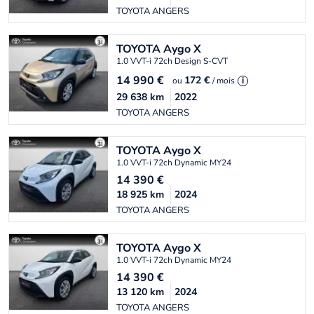
TOYOTA ANGERS
TOYOTA
Aygo X
1.0 VVT-i 72ch Design S-CVT
14 990
€
172 €
ou
/ mois
i
29 638
km
2022
TOYOTA ANGERS
TOYOTA
Aygo X
1.0 VVT-i 72ch Dynamic MY24
14 390
€
18 925
km
2024
TOYOTA ANGERS
TOYOTA
Aygo X
1.0 VVT-i 72ch Dynamic MY24
14 390
€
13 120
km
2024
TOYOTA ANGERS