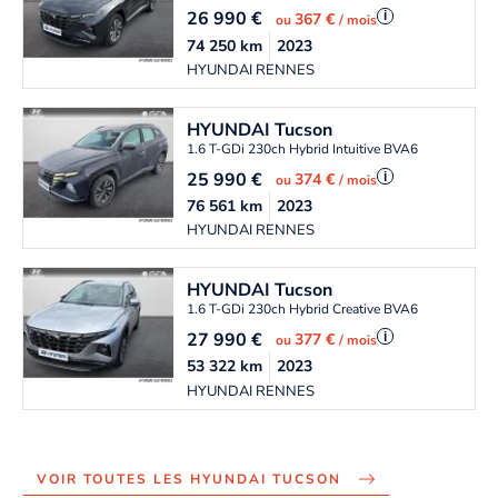
26 990
€
i
367 €
ou
/ mois
74 250
km
2023
HYUNDAI RENNES
HYUNDAI
Tucson
1.6 T-GDi 230ch Hybrid Intuitive BVA6
25 990
€
i
374 €
ou
/ mois
76 561
km
2023
HYUNDAI RENNES
HYUNDAI
Tucson
1.6 T-GDi 230ch Hybrid Creative BVA6
27 990
€
i
377 €
ou
/ mois
53 322
km
2023
HYUNDAI RENNES
VOIR TOUTES LES HYUNDAI TUCSON