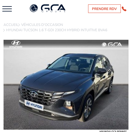
PRENDRE RDV
ACCUEIL
VÉHICULES D'OCCASION
HYUNDAI TUCSON 1.6 T-GDI 230CH HYBRID INTUITIVE BVA6