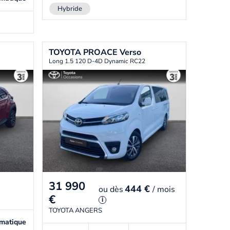
Hybride
TOYOTA
PROACE Verso
Long 1.5 120 D-4D Dynamic RC22
31 990
444 €
ou
dès
/ mois
€
i
TOYOTA ANGERS
matique