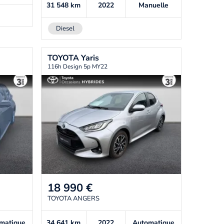
31 548
km
2022
Manuelle
Diesel
TOYOTA
Yaris
116h Design 5p MY22
18 990
€
TOYOTA ANGERS
matique
34 641
km
2022
Automatique