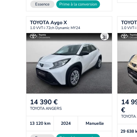
Essence
Prime à la conversion
TOYOTA
Aygo X
TOYO
1.0 VVT-i 72ch Dynamic MY24
1.0 VVT-
14 390
€
14 9
€
TOYOTA ANGERS
TOYOTA
13 120
km
2024
Manuelle
29 638