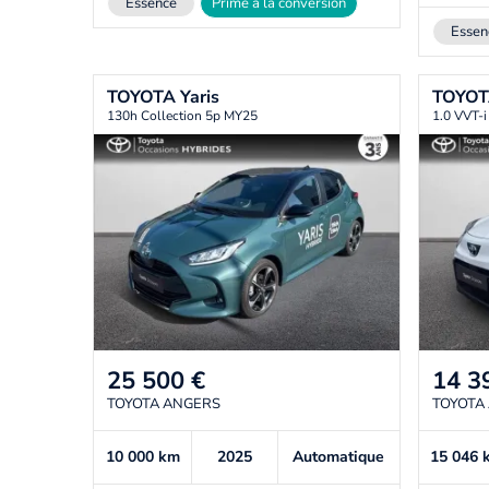
Essence
Prime à la conversion
Essen
TOYOTA
Yaris
TOYO
130h Collection 5p MY25
1.0 VVT-
25 500
€
14 3
TOYOTA ANGERS
TOYOTA
10 000
km
2025
Automatique
15 046