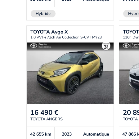
Hybride
Hybri
TOYOTA
Aygo X
TOYO
1.0 VVT-i 72ch Air Collection S-CVT MY23
116h Dy
16 490
€
20 8
TOYOTA ANGERS
TOYOTA
42 655
km
2023
Automatique
47 866