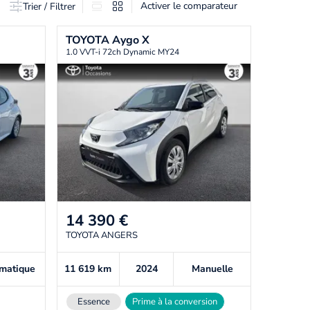
Activer le comparateur
Trier / Filtrer
TOYOTA
Aygo X
1.0 VVT-i 72ch Dynamic MY24
14 390
€
TOYOTA ANGERS
matique
11 619
km
2024
Manuelle
Essence
Prime à la conversion