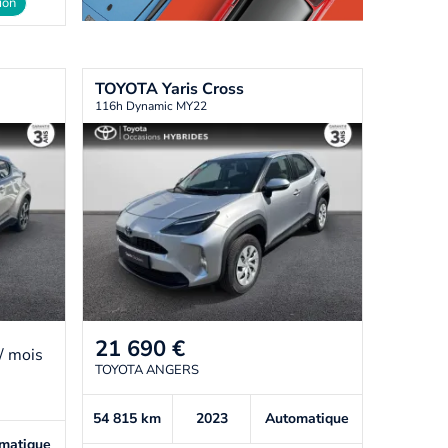
ion
TOYOTA
Yaris Cross
116h Dynamic MY22
21 690
€
/ mois
TOYOTA ANGERS
54 815
km
2023
Automatique
matique