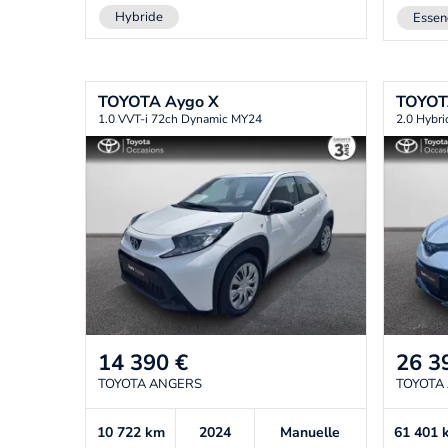
Hybride
Essen
TOYOTA
Aygo X
TOYO
1.0 VVT-i 72ch Dynamic MY24
2.0 Hybr
14 390
€
26 3
TOYOTA ANGERS
TOYOTA
10 722
km
2024
Manuelle
61 401