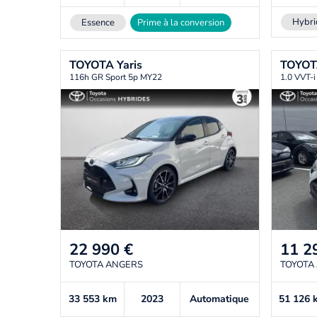
Hybri
Essence
Prime à la conversion
TOYOTA
Yaris
TOYO
116h GR Sport 5p MY22
1.0 VVT-i
22 990
€
11 2
TOYOTA ANGERS
TOYOTA
33 553
km
2023
Automatique
51 126