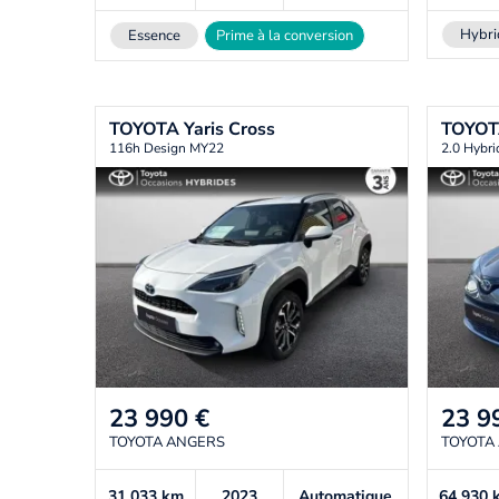
Hybri
Essence
Prime à la conversion
TOYOTA
Yaris Cross
TOYO
116h Design MY22
2.0 Hybri
23 990
€
23 9
TOYOTA ANGERS
TOYOTA
31 033
km
2023
Automatique
64 930