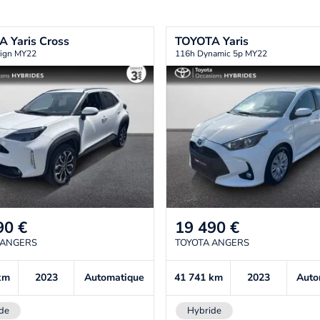
TA
Yaris Cross
TOYOTA
Yaris
ign MY22
116h Dynamic 5p MY22
90
€
19 490
€
 ANGERS
TOYOTA ANGERS
km
2023
Automatique
41 741
km
2023
Auto
de
Hybride