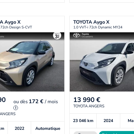
TA
Aygo X
TOYOTA
Aygo X
i 72ch Design S-CVT
1.0 VVT-i 72ch Dynamic MY24
90
13 990
€
172 €
ou
dès
/ mois
TOYOTA ANGERS
i
 ANGERS
23 046
km
2024
Ma
km
2022
Automatique