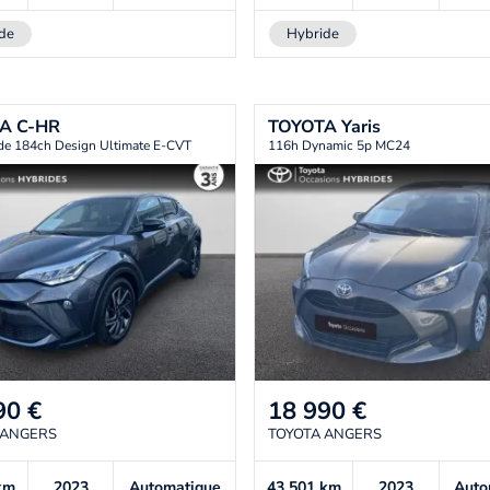
de
Hybride
TA
C-HR
TOYOTA
Yaris
de 184ch Design Ultimate E-CVT
116h Dynamic 5p MC24
90
€
18 990
€
 ANGERS
TOYOTA ANGERS
km
2023
Automatique
43 501
km
2023
Auto