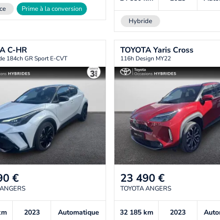
ce
Prime à la conversion
Hybride
TA
C-HR
TOYOTA
Yaris Cross
ide 184ch GR Sport E-CVT
116h Design MY22
90
€
23 490
€
 ANGERS
TOYOTA ANGERS
km
2023
Automatique
32 185
km
2023
Auto