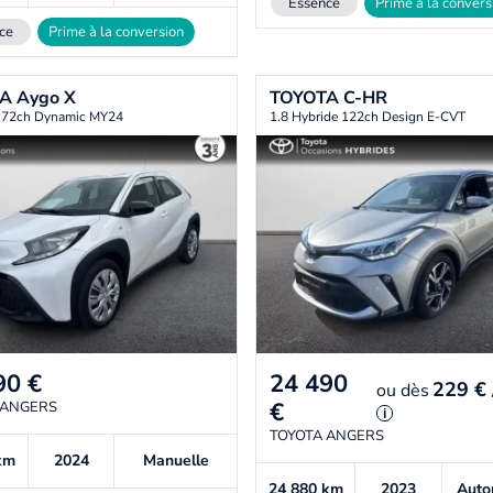
Essence
Prime à la convers
ce
Prime à la conversion
TA
Aygo X
TOYOTA
C-HR
i 72ch Dynamic MY24
1.8 Hybride 122ch Design E-CVT
90
€
24 490
229 €
ou
dès
€
 ANGERS
i
TOYOTA ANGERS
km
2024
Manuelle
24 880
km
2023
Auto