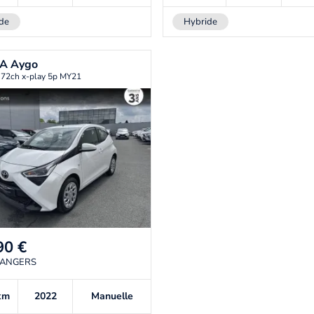
de
Hybride
TA
Aygo
 72ch x-play 5p MY21
90
€
 ANGERS
km
2022
Manuelle