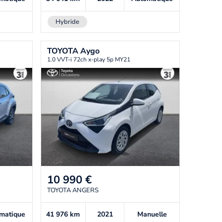
Hybride
TOYOTA
Aygo
1.0 VVT-i 72ch x-play 5p MY21
10 990
€
TOYOTA ANGERS
matique
41 976
km
2021
Manuelle