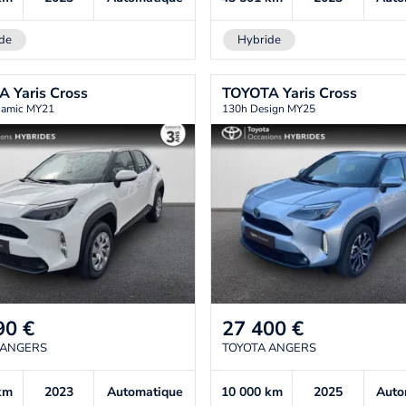
de
Hybride
TA
Yaris Cross
TOYOTA
Yaris Cross
namic MY21
130h Design MY25
90
€
27 400
€
 ANGERS
TOYOTA ANGERS
km
2023
Automatique
10 000
km
2025
Auto