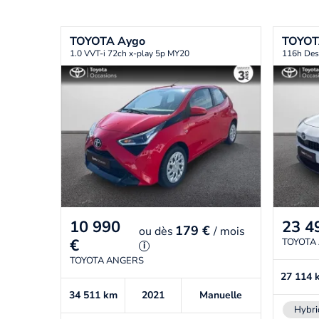
TOYOTA
Aygo
TOYO
1.0 VVT-i 72ch x-play 5p MY20
116h Des
10 990
23 4
179 €
ou
dès
/ mois
€
TOYOTA
i
TOYOTA ANGERS
27 114
34 511
km
2021
Manuelle
Hybri