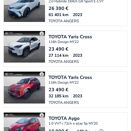
2.0 Hybride 184ch GR Sport E-CVT
26 390
€
61 401
km
2023
TOYOTA ANGERS
TOYOTA
Yaris Cross
116h Design MY22
23 490
€
27 114
km
2023
TOYOTA ANGERS
TOYOTA
Yaris Cross
116h Design MY22
23 490
€
32 185
km
2023
TOYOTA ANGERS
TOYOTA
Aygo
1.0 VVT-i 72ch x-play 5p MY20