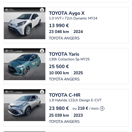
TOYOTA
Aygo X
1.0 VVT-i 72ch Dynamic MY24
13 990
€
23 046
km
2024
TOYOTA ANGERS
TOYOTA
Yaris
130h Collection 5p MY25
25 500
€
10 000
km
2025
TOYOTA ANGERS
TOYOTA
C-HR
1.8 Hybride 122ch Design E-CVT
23 980
€
218 €
ou
/ mois
i
25 039
km
2023
TOYOTA ANGERS