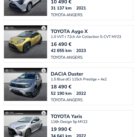
10 490
€
31 137
km
2021
TOYOTA ANGERS
TOYOTA
Aygo X
1.0 VVT-i 72ch Air Collection S-CVT MY23
16 490
€
42 655
km
2023
TOYOTA ANGERS
DACIA
Duster
1.5 Blue dCi 115ch Prestige + 4x2
18 490
€
52 190
km
2022
TOYOTA ANGERS
TOYOTA
Yaris
116h Design 5p MY22
19 990
€
34 641
km
2022