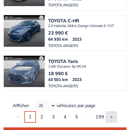
TOYOTA ANGERS
TOYOTA
C-HR
2.0 Hybride 184ch Design Ultimate E-CVT
23 990
€
64 930
km
2023
TOYOTA ANGERS
TOYOTA
Yaris
116h Dynamic 5p MC24
18 990
€
43 501
km
2023
TOYOTA ANGERS
Afficher
véhicules par page
«
1
2
3
4
5
…
199
»