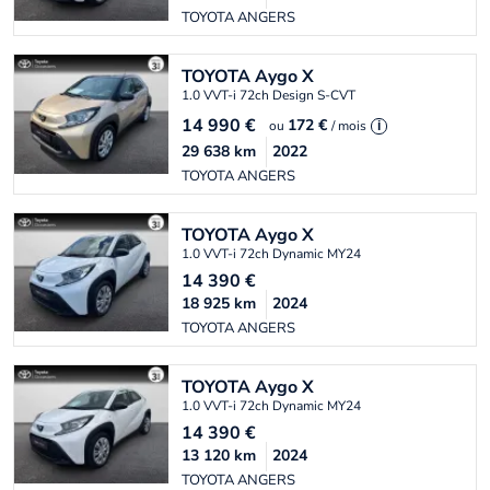
TOYOTA ANGERS
TOYOTA
Aygo X
1.0 VVT-i 72ch Design S-CVT
14 990
€
172 €
ou
/ mois
i
29 638
km
2022
TOYOTA ANGERS
TOYOTA
Aygo X
1.0 VVT-i 72ch Dynamic MY24
14 390
€
18 925
km
2024
TOYOTA ANGERS
TOYOTA
Aygo X
1.0 VVT-i 72ch Dynamic MY24
14 390
€
13 120
km
2024
TOYOTA ANGERS