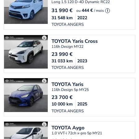
Long 1.5 120 D-4D Dynamic RC22
31 990
€
444 €
ou
/ mois
i
31 548
km
2022
TOYOTA ANGERS
TOYOTA
Yaris Cross
116h Design MY22
23 990
€
31 033
km
2023
TOYOTA ANGERS
TOYOTA
Yaris
116h Design 5p MY25
23 700
€
10 000
km
2025
TOYOTA ANGERS
TOYOTA
Aygo
1.0 VVT-i 72ch x-pro 5p MY21