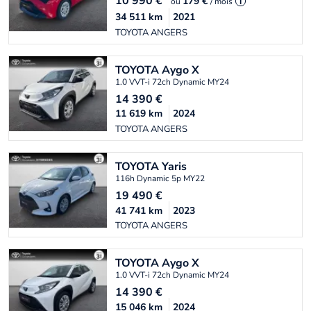
10 990
€
179 €
ou
/ mois
i
34 511
km
2021
TOYOTA ANGERS
TOYOTA
Aygo X
1.0 VVT-i 72ch Dynamic MY24
14 390
€
11 619
km
2024
TOYOTA ANGERS
TOYOTA
Yaris
116h Dynamic 5p MY22
19 490
€
41 741
km
2023
TOYOTA ANGERS
TOYOTA
Aygo X
1.0 VVT-i 72ch Dynamic MY24
14 390
€
15 046
km
2024