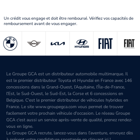
Un crédit vous engage et doit être remboursé. Vérifiez vos capacités de
remboursement avant de vous engager.
Le Groupe GCA est un distributeur automobile multimarque. Il
est le premier distributeur Toyota et Hyundai en France avec 146
concessions dans le Grand-Ouest, l’Aquitaine, l'Île-de-France,
l'Est, le Sud-Ouest, le Sud-Est, la Corse et 6 concessions en
Belgique. C'est le premier distributeur de véhicules hybrides en
France. Le site www.groupegca.com vous permet de trouver
facilement votre prochain véhicule d'occasion. Le réseau Groupe
GCA c'est aussi un service après-vente de qualité, prenez rendez-
vous en ligne.
Le Groupe GCA recrute, lancez-vous dans l'aventure, envoyez dès
à présent votre candidature spontanée
en cliquant ici
!