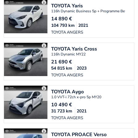
TOYOTA
Yaris
116h Dynamic Business 5p + Programme Beyond Z
14 890
€
104 793
km
2021
TOYOTA ANGERS
TOYOTA
Yaris Cross
116h Dynamic MY22
21 690
€
54 815
km
2023
TOYOTA ANGERS
TOYOTA
Aygo
1.0 VVT-i 72ch x-pro 5p MY20
10 490
€
31 723
km
2021
TOYOTA ANGERS
TOYOTA
PROACE Verso