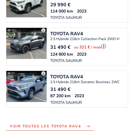
29 990
€
114 000
km
2023
TOYOTA SAUMUR
TOYOTA
RAV4
2.5 Hybride 218ch Collection Pack 2WD MY22
31 490
€
i
321 €
ou
/ mois
124 800
km
2023
TOYOTA SAUMUR
TOYOTA
RAV4
2.5 Hybride 218ch Dynamic Business 2WD MY23
31 490
€
87 200
km
2023
TOYOTA SAUMUR
VOIR TOUTES LES TOYOTA RAV4