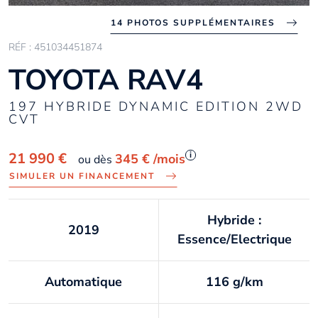
14 PHOTOS SUPPLÉMENTAIRES
RÉF : 451034451874
TOYOTA RAV4
197 HYBRIDE DYNAMIC EDITION 2WD
CVT
i
21 990 €
345 €
/mois
ou dès
SIMULER UN FINANCEMENT
Hybride :
2019
Essence/Electrique
Automatique
116 g/km