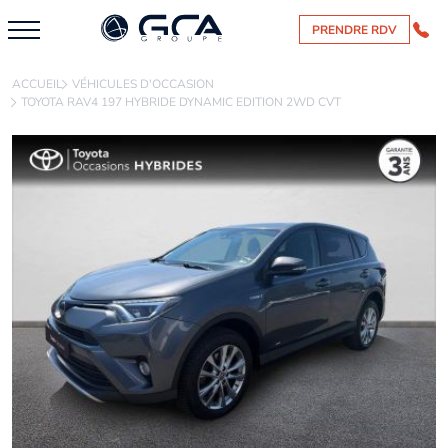
PRENDRE RDV
ACCUEIL
VÉHICULES D'OCCASION
TOYOTA RAV4 197 HYBRIDE DYNAMIC EDITION 2WD CVT