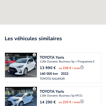
Les véhicules similaires
TOYOTA
Yaris
116h Dynamic Business 5p + Programme Beyond 
13 990
€
i
228 €
ou
/ mois
140 000
km
2022
TOYOTA SAUMUR
TOYOTA
Yaris
116h Dynamic Business 5p MY21
14 290
€
i
233 €
ou
/ mois