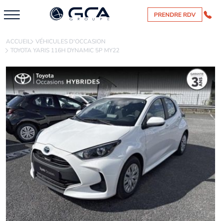
PRENDRE RDV
ACCUEIL
VÉHICULES D'OCCASION
TOYOTA YARIS 116H DYNAMIC 5P MY22