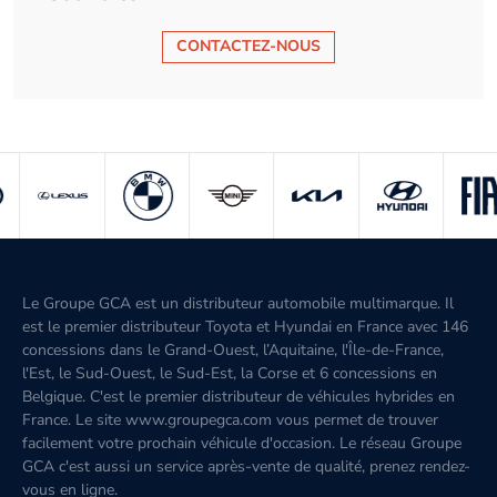
CONTACTEZ-NOUS
Le Groupe GCA est un distributeur automobile multimarque. Il
est le premier distributeur Toyota et Hyundai en France avec 146
concessions dans le Grand-Ouest, l’Aquitaine, l'Île-de-France,
l'Est, le Sud-Ouest, le Sud-Est, la Corse et 6 concessions en
Belgique. C'est le premier distributeur de véhicules hybrides en
France. Le site www.groupegca.com vous permet de trouver
facilement votre prochain véhicule d'occasion. Le réseau Groupe
GCA c'est aussi un service après-vente de qualité, prenez rendez-
vous en ligne.