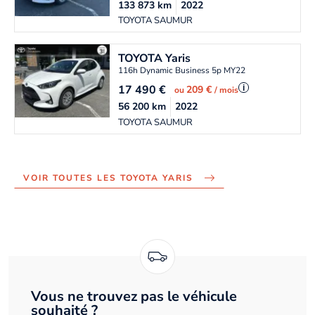
133 873
km
2022
TOYOTA SAUMUR
TOYOTA
Yaris
116h Dynamic Business 5p MY22
17 490
€
i
209 €
ou
/ mois
56 200
km
2022
TOYOTA SAUMUR
VOIR TOUTES LES TOYOTA YARIS
Vous ne trouvez pas le véhicule
souhaité ?