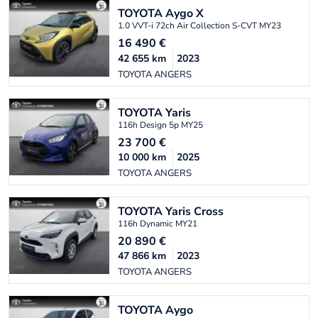
TOYOTA
Aygo X
1.0 VVT-i 72ch Air Collection S-CVT MY23
16 490
€
42 655
km
2023
TOYOTA ANGERS
TOYOTA
Yaris
116h Design 5p MY25
23 700
€
10 000
km
2025
TOYOTA ANGERS
TOYOTA
Yaris Cross
116h Dynamic MY21
20 890
€
47 866
km
2023
TOYOTA ANGERS
TOYOTA
Aygo