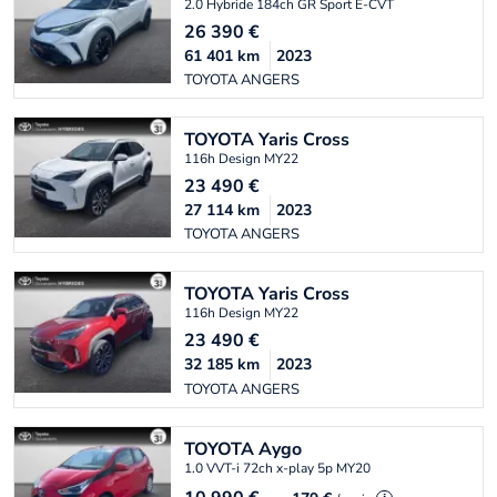
2.0 Hybride 184ch GR Sport E-CVT
26 390
€
61 401
km
2023
TOYOTA ANGERS
TOYOTA
Yaris Cross
116h Design MY22
23 490
€
27 114
km
2023
TOYOTA ANGERS
TOYOTA
Yaris Cross
116h Design MY22
23 490
€
32 185
km
2023
TOYOTA ANGERS
TOYOTA
Aygo
1.0 VVT-i 72ch x-play 5p MY20