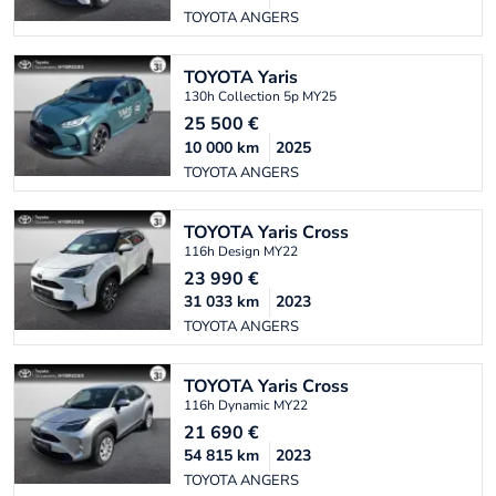
TOYOTA ANGERS
TOYOTA
Yaris
130h Collection 5p MY25
25 500
€
10 000
km
2025
TOYOTA ANGERS
TOYOTA
Yaris Cross
116h Design MY22
23 990
€
31 033
km
2023
TOYOTA ANGERS
TOYOTA
Yaris Cross
116h Dynamic MY22
21 690
€
54 815
km
2023
TOYOTA ANGERS