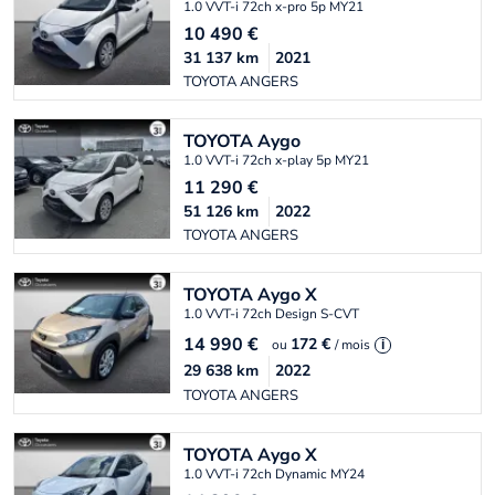
1.0 VVT-i 72ch x-pro 5p MY21
10 490
€
31 137
km
2021
TOYOTA ANGERS
TOYOTA
Aygo
1.0 VVT-i 72ch x-play 5p MY21
11 290
€
51 126
km
2022
TOYOTA ANGERS
TOYOTA
Aygo X
1.0 VVT-i 72ch Design S-CVT
14 990
€
172 €
ou
/ mois
i
29 638
km
2022
TOYOTA ANGERS
TOYOTA
Aygo X
1.0 VVT-i 72ch Dynamic MY24