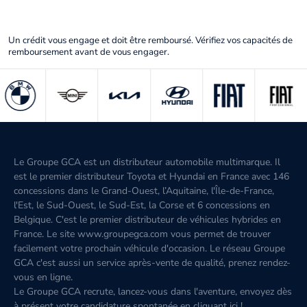
Un crédit vous engage et doit être remboursé. Vérifiez vos capacités de
remboursement avant de vous engager.
Le Groupe GCA est un distributeur automobile multimarque. Il
est le premier distributeur Toyota et Hyundai en France avec 146
concessions dans le Grand-Ouest, l’Aquitaine, l'Île-de-France,
l'Est, le Sud-Ouest, le Sud-Est, la Corse et 6 concessions en
Belgique. C'est le premier distributeur de véhicules hybrides en
France. Le site www.groupegca.com vous permet de trouver
facilement votre prochain véhicule d'occasion. Le réseau Groupe
GCA c'est aussi un service après-vente de qualité, prenez rendez-
vous en ligne.
Le Groupe GCA recrute, lancez-vous dans l'aventure, envoyez dès
à présent votre candidature spontanée
en cliquant ici
!