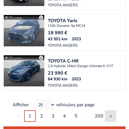
TOYOTA ANGERS
TOYOTA
Yaris
116h Dynamic 5p MC24
18 990
€
43 501
km
2023
TOYOTA ANGERS
TOYOTA
C-HR
2.0 Hybride 184ch Design Ultimate E-CVT
23 990
€
64 930
km
2023
TOYOTA ANGERS
Afficher
véhicules par page
«
1
2
3
4
5
…
200
»