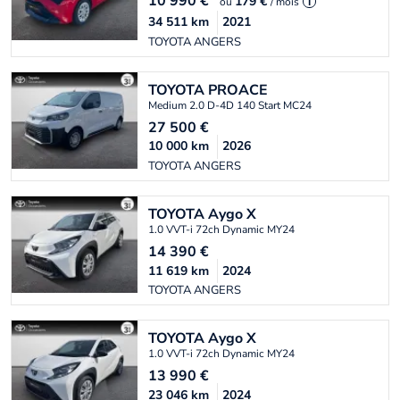
10 990
€
179 €
ou
/ mois
i
34 511
km
2021
TOYOTA ANGERS
TOYOTA
PROACE
Medium 2.0 D-4D 140 Start MC24
27 500
€
10 000
km
2026
TOYOTA ANGERS
TOYOTA
Aygo X
1.0 VVT-i 72ch Dynamic MY24
14 390
€
11 619
km
2024
TOYOTA ANGERS
TOYOTA
Aygo X
1.0 VVT-i 72ch Dynamic MY24
13 990
€
23 046
km
2024