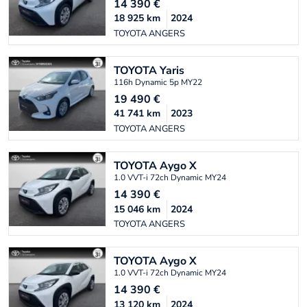
14 390
€
18 925
km
2024
TOYOTA ANGERS
TOYOTA
Yaris
116h Dynamic 5p MY22
19 490
€
41 741
km
2023
TOYOTA ANGERS
TOYOTA
Aygo X
1.0 VVT-i 72ch Dynamic MY24
14 390
€
15 046
km
2024
TOYOTA ANGERS
TOYOTA
Aygo X
1.0 VVT-i 72ch Dynamic MY24
14 390
€
13 120
km
2024