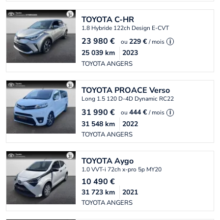
TOYOTA
C-HR
1.8 Hybride 122ch Design E-CVT
23 980
€
229 €
ou
/ mois
i
25 039
km
2023
TOYOTA ANGERS
TOYOTA
PROACE Verso
Long 1.5 120 D-4D Dynamic RC22
31 990
€
444 €
ou
/ mois
i
31 548
km
2022
TOYOTA ANGERS
TOYOTA
Aygo
1.0 VVT-i 72ch x-pro 5p MY20
10 490
€
31 723
km
2021
TOYOTA ANGERS