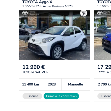
TOYOTA
Aygo X
TOYOT
1.0 VVT-i 72ch Active Business MY23
1.0 VVT-i
12 990
€
17 2
TOYOTA SAUMUR
TOYOTA
11 400
km
2023
Manuelle
2 700
k
Essence
Prime à la conversion
Essen