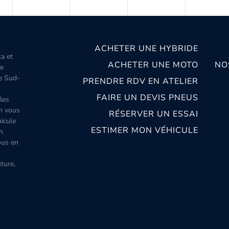
ACHETER UNE HYBRIDE
ta et
ACHETER UNE MOTO
NO
le
le Sud-
PRENDRE RDV EN ATELIER
FAIRE UN DEVIS PNEUS
les
m vous
RÉSERVER UN ESSAI
icule
ESTIMER MON VÉHICULE
n
ous en
ture,