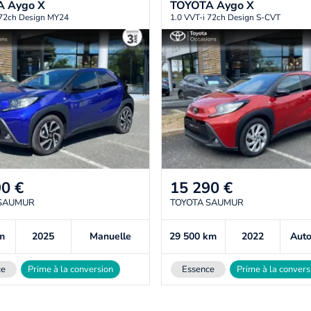
A
Aygo X
TOYOTA
Aygo X
 72ch Design MY24
1.0 VVT-i 72ch Design S-CVT
90
€
15 290
€
 SAUMUR
TOYOTA SAUMUR
m
2025
Manuelle
29 500
km
2022
Aut
ce
Prime à la conversion
Essence
Prime à la convers