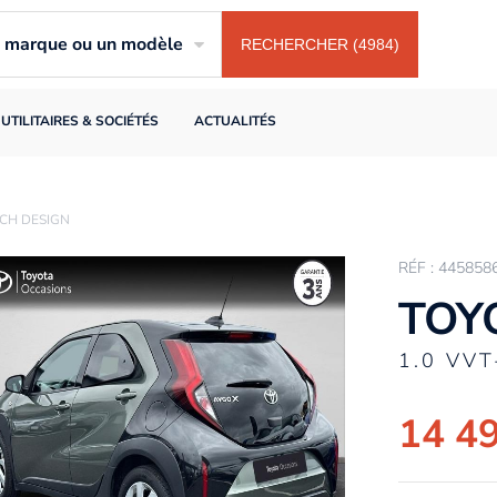
ne marque ou un modèle
RECHERCHER (4984)
UTILITAIRES & SOCIÉTÉS
ACTUALITÉS
2CH DESIGN
RÉF : 445858
TOY
1.0 VVT
14 4