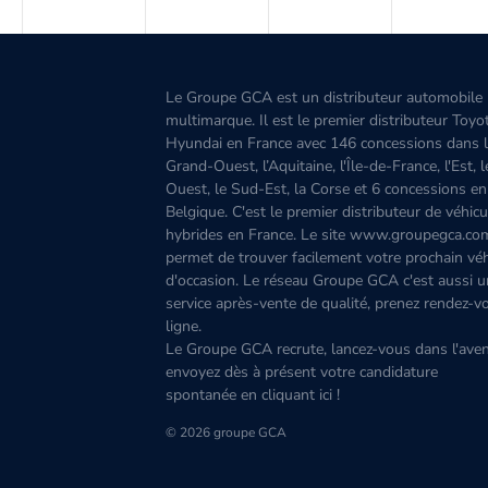
Le Groupe GCA est un distributeur automobile
multimarque. Il est le premier distributeur Toyo
Hyundai en France avec 146 concessions dans 
Grand-Ouest, l’Aquitaine, l'Île-de-France, l'Est, 
Ouest, le Sud-Est, la Corse et 6 concessions en
Belgique. C'est le premier distributeur de véhicu
hybrides en France. Le site www.groupegca.co
permet de trouver facilement votre prochain véh
d'occasion. Le réseau Groupe GCA c'est aussi u
service après-vente de qualité, prenez rendez-v
ligne.
Le Groupe GCA recrute, lancez-vous dans l'aven
envoyez dès à présent votre candidature
spontanée
en cliquant ici
!
© 2026 groupe GCA