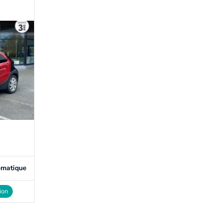
omatique
ion