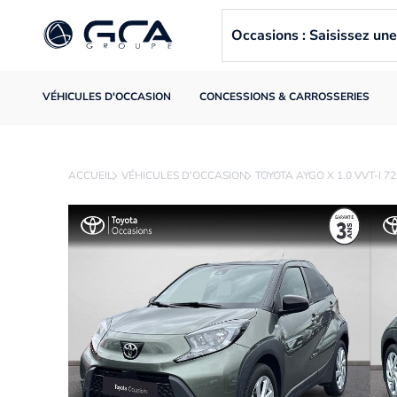
Occasions : Saisissez u
VÉHICULES D'OCCASION
CONCESSIONS & CARROSSERIES
ACCUEIL
VÉHICULES D'OCCASION
TOYOTA AYGO X 1.0 VVT-I 7