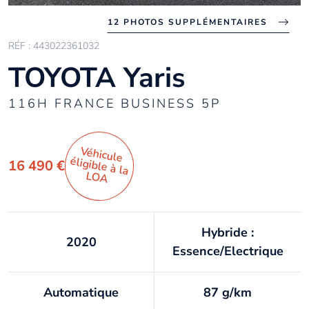
12 PHOTOS SUPPLÉMENTAIRES
RÉF : 443022361032
TOYOTA Yaris
116H FRANCE BUSINESS 5P
Véhicule
éligible à la
16 490 €
LO
A
Hybride :
2020
Essence/Electrique
Automatique
87 g/km