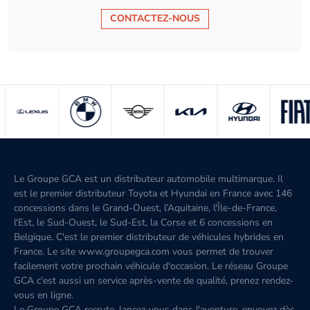
CONTACTEZ-NOUS
Le Groupe GCA est un distributeur automobile multimarque. Il
est le premier distributeur Toyota et Hyundai en France avec 146
concessions dans le Grand-Ouest, l’Aquitaine, l'Île-de-France,
l'Est, le Sud-Ouest, le Sud-Est, la Corse et 6 concessions en
Belgique. C'est le premier distributeur de véhicules hybrides en
France. Le site www.groupegca.com vous permet de trouver
facilement votre prochain véhicule d'occasion. Le réseau Groupe
GCA c'est aussi un service après-vente de qualité, prenez rendez-
vous en ligne.
Le Groupe GCA recrute, lancez-vous dans l'aventure, envoyez dès