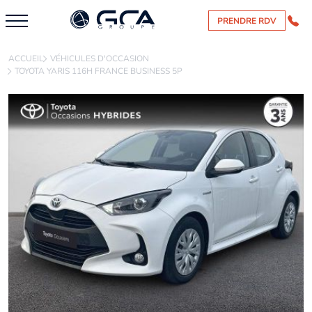
PRENDRE RDV
ACCUEIL
VÉHICULES D'OCCASION
TOYOTA YARIS 116H FRANCE BUSINESS 5P