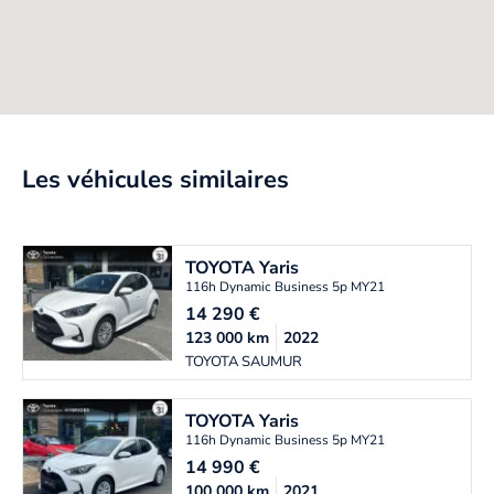
Les véhicules similaires
TOYOTA
Yaris
116h Dynamic Business 5p MY21
14 290
€
123 000
km
2022
TOYOTA SAUMUR
TOYOTA
Yaris
116h Dynamic Business 5p MY21
14 990
€
100 000
km
2021