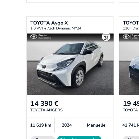
TOYOTA
Aygo X
TOYO
1.0 VVT-i 72ch Dynamic MY24
116h Dyn
14 390
€
19 4
TOYOTA ANGERS
TOYOTA
11 619
km
2024
Manuelle
41 741