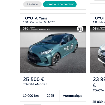
Essence
Prime à la conversion
TOYOTA
Yaris
TOYO
130h Collection 5p MY25
1.8 Hybr
25 500
€
23 9
€
TOYOTA ANGERS
TOYOTA
10 000
km
2025
Automatique
25 039