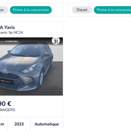
ce
Prime à la conversion
Diesel
Prime à la conversi
TA
Yaris
amic 5p MC24
90
€
 ANGERS
km
2023
Automatique