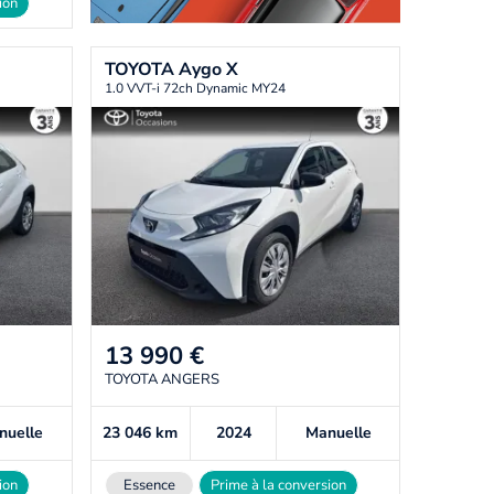
ion
TOYOTA
Aygo X
1.0 VVT-i 72ch Dynamic MY24
13 990
€
TOYOTA ANGERS
nuelle
23 046
km
2024
Manuelle
ion
Essence
Prime à la conversion