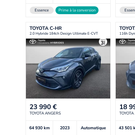
Essence
Prime à la conversion
Essen
TOYOTA
C-HR
TOYO
2.0 Hybride 184ch Design Ultimate E-CVT
116h Dyn
23 990
€
18 9
TOYOTA ANGERS
TOYOTA
64 930
km
2023
Automatique
43 501