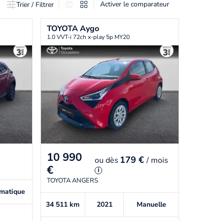
Activer le comparateur
Trier / Filtrer
TOYOTA
Aygo
1.0 VVT-i 72ch x-play 5p MY20
10 990
179 €
ou
dès
/ mois
€
i
TOYOTA ANGERS
matique
34 511
km
2021
Manuelle