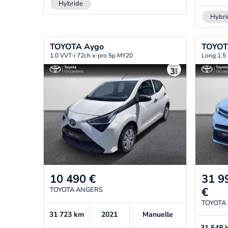
Hybride
Hybri
TOYOTA
Aygo
TOYO
1.0 VVT-i 72ch x-pro 5p MY20
Long 1.5
10 490
€
31 9
€
TOYOTA ANGERS
TOYOTA
31 723
km
2021
Manuelle
31 548