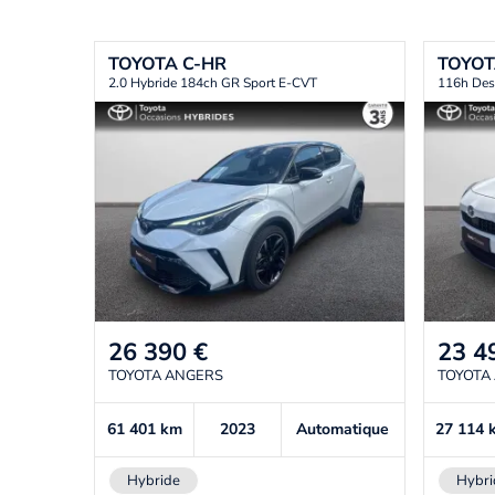
TOYOTA
C-HR
TOYO
2.0 Hybride 184ch GR Sport E-CVT
116h Des
26 390
€
23 4
TOYOTA ANGERS
TOYOTA
61 401
km
2023
Automatique
27 114
Hybride
Hybri