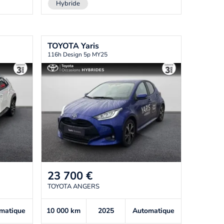
Hybride
TOYOTA
Yaris
116h Design 5p MY25
23 700
€
TOYOTA ANGERS
matique
10 000
km
2025
Automatique