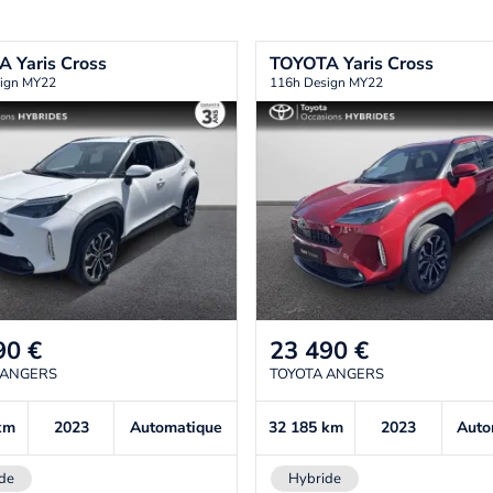
TA
Yaris Cross
TOYOTA
Yaris Cross
ign MY22
116h Design MY22
90
€
23 490
€
 ANGERS
TOYOTA ANGERS
km
2023
Automatique
32 185
km
2023
Auto
de
Hybride