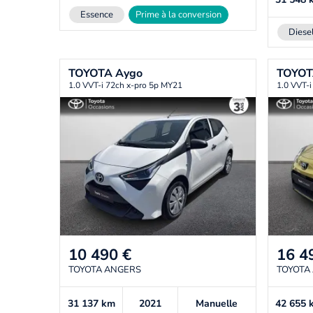
Essence
Prime à la conversion
Diese
TOYOTA
Aygo
TOYO
1.0 VVT-i 72ch x-pro 5p MY21
1.0 VVT-i
10 490
€
16 4
TOYOTA ANGERS
TOYOTA
31 137
km
2021
Manuelle
42 655