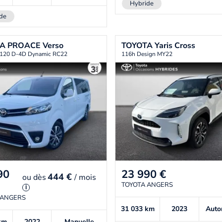
Hybride
de
TA
PROACE Verso
TOYOTA
Yaris Cross
 120 D-4D Dynamic RC22
116h Design MY22
90
23 990
€
444 €
ou
dès
/ mois
TOYOTA ANGERS
i
 ANGERS
31 033
km
2023
Auto
km
2022
Manuelle