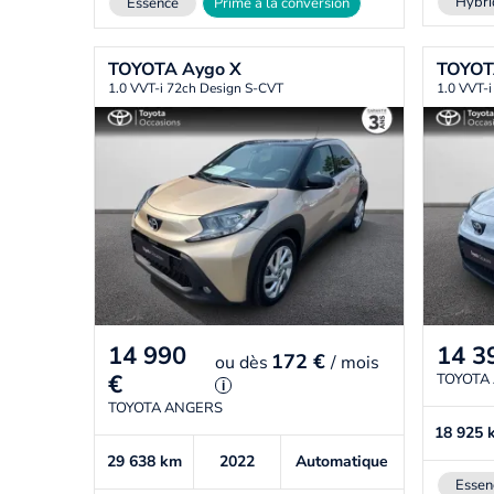
Hybri
Essence
Prime à la conversion
TOYOTA
Aygo X
TOYO
1.0 VVT-i 72ch Design S-CVT
1.0 VVT-
14 990
14 3
172 €
ou
dès
/ mois
€
TOYOTA
i
TOYOTA ANGERS
18 925
29 638
km
2022
Automatique
Essen