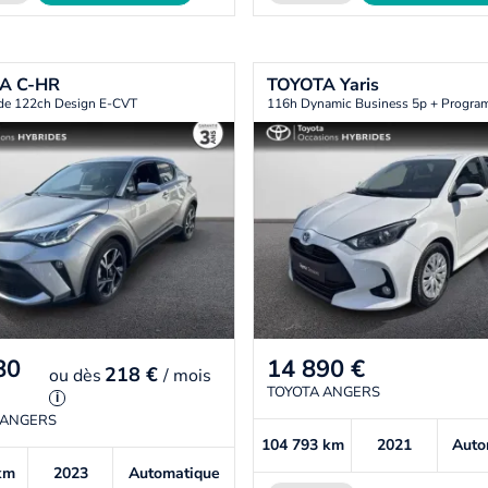
TA
C-HR
TOYOTA
Yaris
ide 122ch Design E-CVT
116h Dynamic Business 5p + Progr
80
14 890
€
218 €
ou
dès
/ mois
TOYOTA ANGERS
i
 ANGERS
104 793
km
2021
Auto
km
2023
Automatique