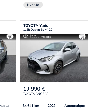
Hybride
TOYOTA
Yaris
116h Design 5p MY22
19 990
€
TOYOTA ANGERS
nuelle
34 641
km
2022
Automatique