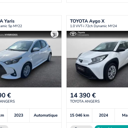
TA
Yaris
TOYOTA
Aygo X
amic 5p MY22
1.0 VVT-i 72ch Dynamic MY24
90
€
14 390
€
 ANGERS
TOYOTA ANGERS
km
2023
Automatique
15 046
km
2024
Ma