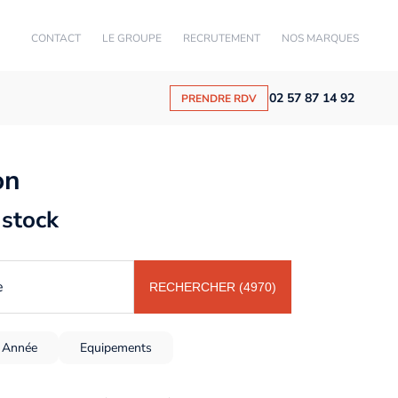
CONTACT
LE GROUPE
RECRUTEMENT
NOS MARQUES
02 57 87 14 92
PRENDRE RDV
on
 stock
e
RECHERCHER (4970)
Année
Equipements