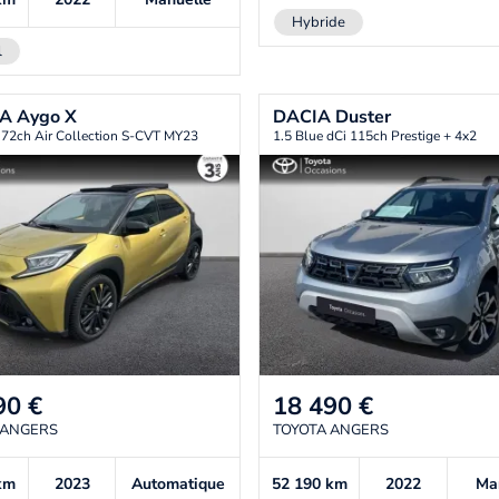
Hybride
l
TA
Aygo X
DACIA
Duster
 72ch Air Collection S-CVT MY23
1.5 Blue dCi 115ch Prestige + 4x2
90
€
18 490
€
 ANGERS
TOYOTA ANGERS
km
2023
Automatique
52 190
km
2022
Ma