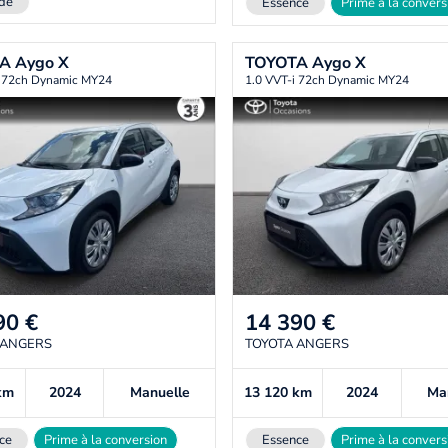
de
Essence
Prime à la convers
TA
Aygo X
TOYOTA
Aygo X
i 72ch Dynamic MY24
1.0 VVT-i 72ch Dynamic MY24
90
€
14 390
€
 ANGERS
TOYOTA ANGERS
km
2024
Manuelle
13 120
km
2024
Ma
ce
Prime à la conversion
Essence
Prime à la convers