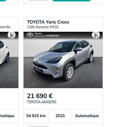
TOYOTA
Yaris Cross
amme Beyond Zero Academy MY22
116h Dynamic MY22
21 690
€
TOYOTA ANGERS
matique
54 815
km
2023
Automatique