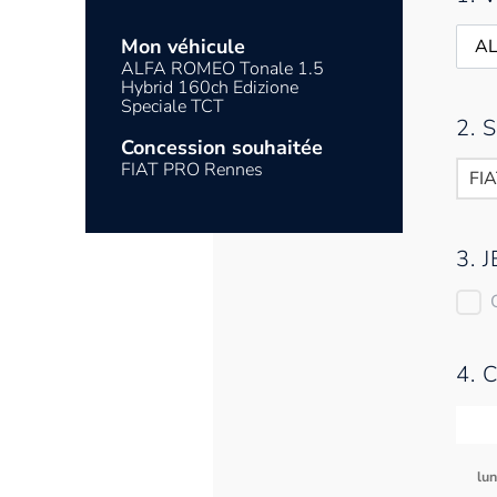
Mon véhicule
ALFA ROMEO Tonale 1.5
Hybrid 160ch Edizione
Speciale TCT
2.
Concession souhaitée
FIAT PRO Rennes
FI
3. 
4. 
lu