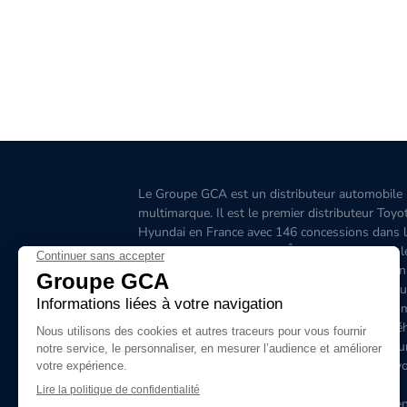
Le Groupe GCA est un distributeur automobile
multimarque. Il est le premier distributeur Toyo
Hyundai en France avec 146 concessions dans 
Grand-Ouest, l’Aquitaine, l'Île-de-France, l'Est, 
Ouest, le Sud-Est, la Corse et 6 concessions en
Belgique. C'est le premier distributeur de véhicu
hybrides en France. Le site www.groupegca.co
permet de trouver facilement votre prochain véh
d'occasion. Le réseau Groupe GCA c'est aussi u
service après-vente de qualité, prenez rendez-v
ligne.
Le Groupe GCA recrute, lancez-vous dans l'aven