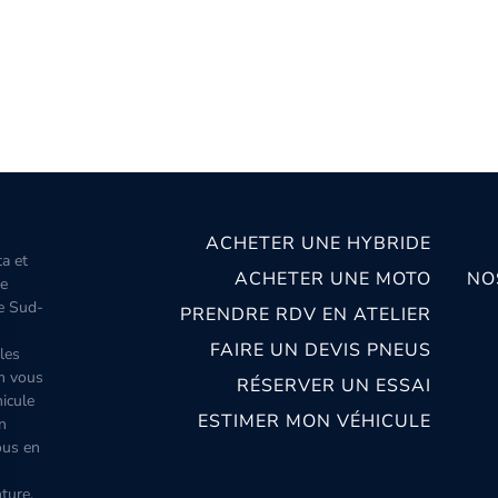
ACHETER UNE HYBRIDE
ta et
ACHETER UNE MOTO
NO
le
le Sud-
PRENDRE RDV EN ATELIER
FAIRE UN DEVIS PNEUS
les
m vous
RÉSERVER UN ESSAI
icule
ESTIMER MON VÉHICULE
n
ous en
ture,