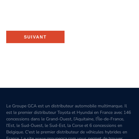
SUIVANT
Le Groupe GCA est un distributeur automobile multimarque. Il
est le premier distributeur Toyota et Hyundai en France avec 146
concessions dans le Grand-Ouest, l’Aquitaine, l'Île-de-France,
l'Est, le Sud-Ouest, le Sud-Est, la Corse et 6 concessions en
Belgique. C'est le premier distributeur de véhicules hybrides en
France. Le site www.groupegca.com vous permet de trouver