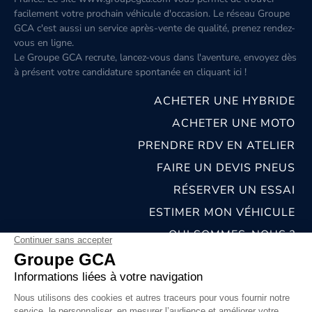
facilement votre prochain véhicule d'occasion. Le réseau Groupe
GCA c'est aussi un service après-vente de qualité, prenez rendez-
vous en ligne.
Le Groupe GCA recrute, lancez-vous dans l'aventure, envoyez dès
à présent votre candidature spontanée
en cliquant ici
!
ACHETER UNE HYBRIDE
ACHETER UNE MOTO
PRENDRE RDV EN ATELIER
FAIRE UN DEVIS PNEUS
RÉSERVER UN ESSAI
ESTIMER MON VÉHICULE
QUI SOMMES-NOUS ?
NOS CONCESSIONS & CARROSSERIES
RECRUTEMENT
MENTIONS LÉGALES