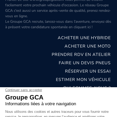
facilement votre prochain véhicule d'occasion. Le réseau Groupe
GCA c'est aussi un service après-vente de qualité, prenez rendez-
vous en ligne.
Le Groupe GCA recrute, lancez-vous dans l'aventure, envoyez dès
à présent votre candidature spontanée
en cliquant ici
!
ACHETER UNE HYBRIDE
ACHETER UNE MOTO
PRENDRE RDV EN ATELIER
FAIRE UN DEVIS PNEUS
RÉSERVER UN ESSAI
ESTIMER MON VÉHICULE
QUI SOMMES-NOUS ?
NOS CONCESSIONS & CARROSSERIES
RECRUTEMENT
MENTIONS LÉGALES