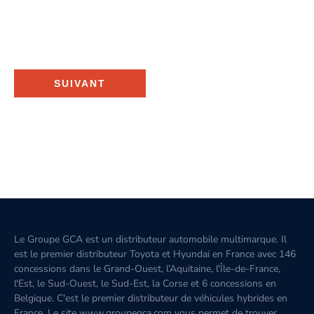
SUIVANT
Le Groupe GCA est un distributeur automobile multimarque. Il
est le premier distributeur Toyota et Hyundai en France avec 146
concessions dans le Grand-Ouest, l’Aquitaine, l'Île-de-France,
l'Est, le Sud-Ouest, le Sud-Est, la Corse et 6 concessions en
Belgique. C'est le premier distributeur de véhicules hybrides en
France. Le site www.groupegca.com vous permet de trouver