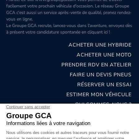
facilement votre prochain véhicule d'occasion. Le réseau Groupe
GCA c'est aussi un service après-vente de qualité, prenez rendez-
vous en ligne.
Le Groupe GCA recrute, lancez-vous dans l'aventure, envoyez dès
à présent votre candidature spontanée
en cliquant ici
!
ACHETER UNE HYBRIDE
ACHETER UNE MOTO
PRENDRE RDV EN ATELIER
FAIRE UN DEVIS PNEUS
RÉSERVER UN ESSAI
ESTIMER MON VÉHICULE
QUI SOMMES-NOUS ?
NOS CONCESSIONS & CARROSSERIES
RECRUTEMENT
MENTIONS LÉGALES