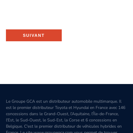
SUIVANT
Le Groupe GCA est un distributeur automobile multimarque. Il
est le premier distributeur Toyota et Hyundai en France avec 146
concessions dans le Grand-Ouest, l’Aquitaine, l'Île-de-France,
l'Est, le Sud-Ouest, le Sud-Est, la Corse et 6 concessions en
Belgique. C'est le premier distributeur de véhicules hybrides en
France. Le site www.groupegca.com vous permet de trouver