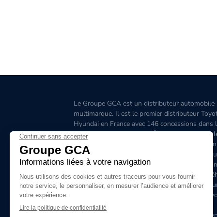
Le Groupe GCA est un distributeur automobile
multimarque. Il est le premier distributeur Toyo
Hyundai en France avec 146 concessions dans 
Grand-Ouest, l’Aquitaine, l'Île-de-France, l'Est, 
Ouest, le Sud-Est, la Corse et 6 concessions en
Belgique. C'est le premier distributeur de véhicu
hybrides en France. Le site www.groupegca.co
permet de trouver facilement votre prochain véh
d'occasion. Le réseau Groupe GCA c'est aussi u
service après-vente de qualité, prenez rendez-v
ligne.
Le Groupe GCA recrute, lancez-vous dans l'aven