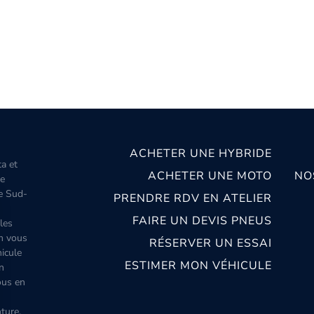
ACHETER UNE HYBRIDE
ta et
ACHETER UNE MOTO
NO
le
le Sud-
PRENDRE RDV EN ATELIER
FAIRE UN DEVIS PNEUS
les
m vous
RÉSERVER UN ESSAI
icule
ESTIMER MON VÉHICULE
n
ous en
ture,