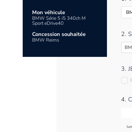
Mon véhicule
BMW Série 5 i5 340ch M
Sport eDrive40
2.
Concession souhaitée
BMW Reims
BM
3. 
4. 
lu