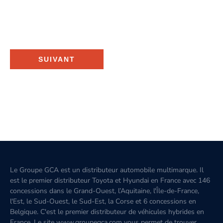
SUIVANT
Le Groupe GCA est un distributeur automobile multimarque. Il
est le premier distributeur Toyota et Hyundai en France avec 146
concessions dans le Grand-Ouest, l’Aquitaine, l'Île-de-France,
l'Est, le Sud-Ouest, le Sud-Est, la Corse et 6 concessions en
Belgique. C'est le premier distributeur de véhicules hybrides en
France. Le site www.groupegca.com vous permet de trouver