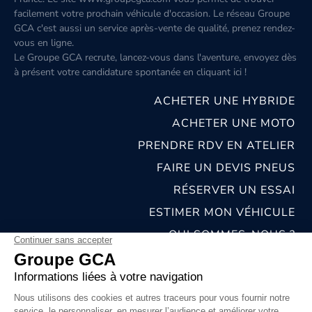
facilement votre prochain véhicule d'occasion. Le réseau Groupe
GCA c'est aussi un service après-vente de qualité, prenez rendez-
vous en ligne.
Le Groupe GCA recrute, lancez-vous dans l'aventure, envoyez dès
à présent votre candidature spontanée
en cliquant ici
!
ACHETER UNE HYBRIDE
ACHETER UNE MOTO
PRENDRE RDV EN ATELIER
FAIRE UN DEVIS PNEUS
RÉSERVER UN ESSAI
ESTIMER MON VÉHICULE
QUI SOMMES-NOUS ?
NOS CONCESSIONS & CARROSSERIES
RECRUTEMENT
MENTIONS LÉGALES