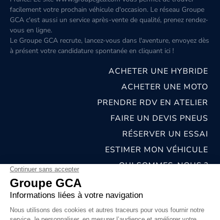
facilement votre prochain véhicule d'occasion. Le réseau Groupe
GCA c'est aussi un service après-vente de qualité, prenez rendez-
vous en ligne.
Le Groupe GCA recrute, lancez-vous dans l'aventure, envoyez dès
à présent votre candidature spontanée
en cliquant ici
!
ACHETER UNE HYBRIDE
ACHETER UNE MOTO
PRENDRE RDV EN ATELIER
FAIRE UN DEVIS PNEUS
RÉSERVER UN ESSAI
ESTIMER MON VÉHICULE
QUI SOMMES-NOUS ?
NOS CONCESSIONS & CARROSSERIES
RECRUTEMENT
MENTIONS LÉGALES