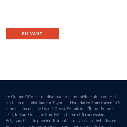
SUIVANT
Le Groupe GCA est un distributeur automobile multimarque. Il
est le premier distributeur Toyota et Hyundai en France avec 146
concessions dans le Grand-Ouest, l’Aquitaine, l'Île-de-France,
l'Est, le Sud-Ouest, le Sud-Est, la Corse et 6 concessions en
Belgique. C'est le premier distributeur de véhicules hybrides en
France. Le site www.groupegca.com vous permet de trouver