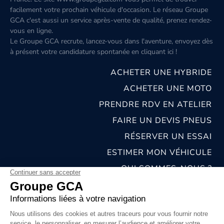
facilement votre prochain véhicule d'occasion. Le réseau Groupe
GCA c'est aussi un service après-vente de qualité, prenez rendez-
vous en ligne.
Le Groupe GCA recrute, lancez-vous dans l'aventure, envoyez dès
à présent votre candidature spontanée
en cliquant ici
!
ACHETER UNE HYBRIDE
ACHETER UNE MOTO
PRENDRE RDV EN ATELIER
FAIRE UN DEVIS PNEUS
RÉSERVER UN ESSAI
ESTIMER MON VÉHICULE
QUI SOMMES-NOUS ?
NOS CONCESSIONS & CARROSSERIES
RECRUTEMENT
MENTIONS LÉGALES