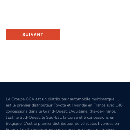
SUIVANT
Le Groupe GCA est un distributeur automobile multimarque. Il
est le premier distributeur Toyota et Hyundai en France avec 146
concessions dans le Grand-Ouest, l’Aquitaine, l'Île-de-France,
l'Est, le Sud-Ouest, le Sud-Est, la Corse et 6 concessions en
Belgique. C'est le premier distributeur de véhicules hybrides en
France. Le site www.groupegca.com vous permet de trouver