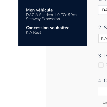
Mon véhicule
DACIA Sandero 1.0 TCe 90ch
Stepway Expression
2.
Concession souhaitée
KIA Rezé
KIA
3. 
4. 
lu