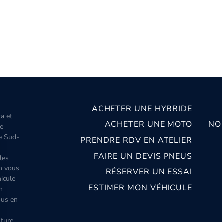
ACHETER UNE HYBRIDE
ta et
ACHETER UNE MOTO
NO
le
le Sud-
PRENDRE RDV EN ATELIER
FAIRE UN DEVIS PNEUS
les
m vous
RÉSERVER UN ESSAI
icule
ESTIMER MON VÉHICULE
n
ous en
ture,