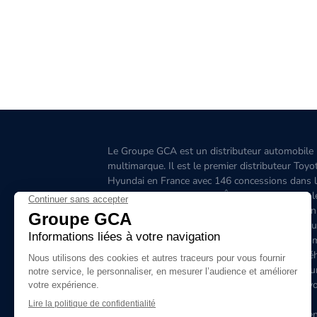
Le Groupe GCA est un distributeur automobile
multimarque. Il est le premier distributeur Toyo
Hyundai en France avec 146 concessions dans 
Grand-Ouest, l’Aquitaine, l'Île-de-France, l'Est, 
Ouest, le Sud-Est, la Corse et 6 concessions en
Belgique. C'est le premier distributeur de véhicu
hybrides en France. Le site www.groupegca.co
permet de trouver facilement votre prochain véh
d'occasion. Le réseau Groupe GCA c'est aussi u
service après-vente de qualité, prenez rendez-v
ligne.
Le Groupe GCA recrute, lancez-vous dans l'aven