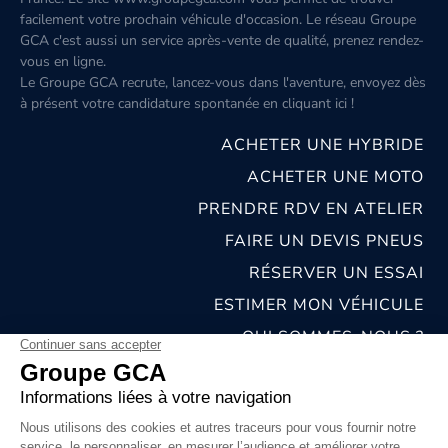
facilement votre prochain véhicule d'occasion. Le réseau Groupe
GCA c'est aussi un service après-vente de qualité, prenez rendez-
vous en ligne.
Le Groupe GCA recrute, lancez-vous dans l'aventure, envoyez dès
à présent votre candidature spontanée
en cliquant ici
!
ACHETER UNE HYBRIDE
ACHETER UNE MOTO
PRENDRE RDV EN ATELIER
FAIRE UN DEVIS PNEUS
RÉSERVER UN ESSAI
ESTIMER MON VÉHICULE
QUI SOMMES-NOUS ?
NOS CONCESSIONS & CARROSSERIES
RECRUTEMENT
MENTIONS LÉGALES