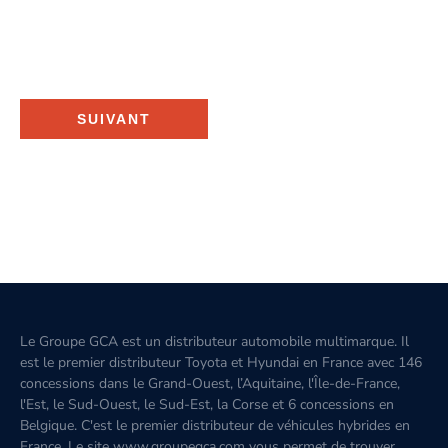
SUIVANT
Le Groupe GCA est un distributeur automobile multimarque. Il
est le premier distributeur Toyota et Hyundai en France avec 146
concessions dans le Grand-Ouest, l’Aquitaine, l'Île-de-France,
l'Est, le Sud-Ouest, le Sud-Est, la Corse et 6 concessions en
Belgique. C'est le premier distributeur de véhicules hybrides en
France. Le site www.groupegca.com vous permet de trouver