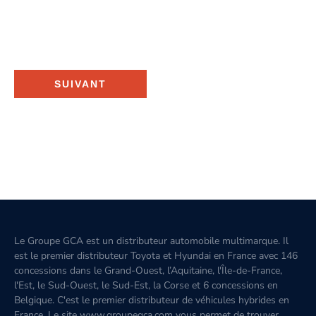
SUIVANT
Le Groupe GCA est un distributeur automobile multimarque. Il
est le premier distributeur Toyota et Hyundai en France avec 146
concessions dans le Grand-Ouest, l’Aquitaine, l'Île-de-France,
l'Est, le Sud-Ouest, le Sud-Est, la Corse et 6 concessions en
Belgique. C'est le premier distributeur de véhicules hybrides en
France. Le site www.groupegca.com vous permet de trouver