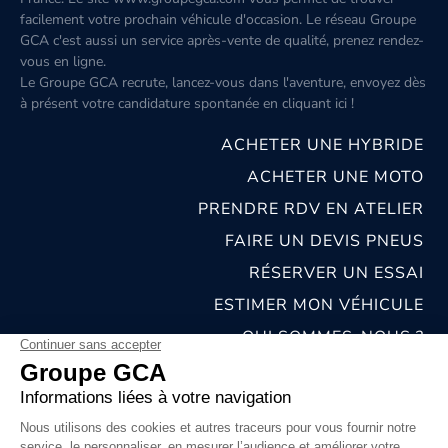
facilement votre prochain véhicule d'occasion. Le réseau Groupe
GCA c'est aussi un service après-vente de qualité, prenez rendez-
vous en ligne.
Le Groupe GCA recrute, lancez-vous dans l'aventure, envoyez dès
à présent votre candidature spontanée
en cliquant ici
!
ACHETER UNE HYBRIDE
ACHETER UNE MOTO
PRENDRE RDV EN ATELIER
FAIRE UN DEVIS PNEUS
RÉSERVER UN ESSAI
ESTIMER MON VÉHICULE
QUI SOMMES-NOUS ?
NOS CONCESSIONS & CARROSSERIES
RECRUTEMENT
MENTIONS LÉGALES