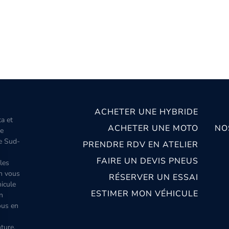
ACHETER UNE HYBRIDE
ta et
ACHETER UNE MOTO
NO
le
le Sud-
PRENDRE RDV EN ATELIER
FAIRE UN DEVIS PNEUS
les
m vous
RÉSERVER UN ESSAI
icule
ESTIMER MON VÉHICULE
n
ous en
ture,