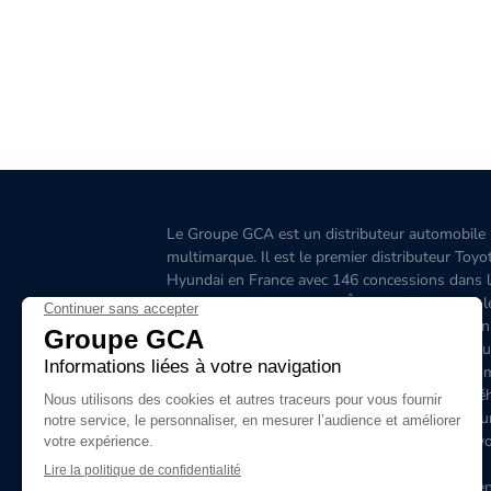
Le Groupe GCA est un distributeur automobile
multimarque. Il est le premier distributeur Toyo
Hyundai en France avec 146 concessions dans 
Grand-Ouest, l’Aquitaine, l'Île-de-France, l'Est, 
Ouest, le Sud-Est, la Corse et 6 concessions en
Belgique. C'est le premier distributeur de véhicu
hybrides en France. Le site www.groupegca.co
permet de trouver facilement votre prochain véh
d'occasion. Le réseau Groupe GCA c'est aussi u
service après-vente de qualité, prenez rendez-v
ligne.
Le Groupe GCA recrute, lancez-vous dans l'aven