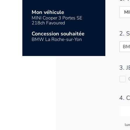
Mon véhicule
MINI Cooper 3 Portes SE
218ch Favoured
2.
Concession souhaitée
BMW La Roche-sur-Yon
BM
3. 
4. 
lu