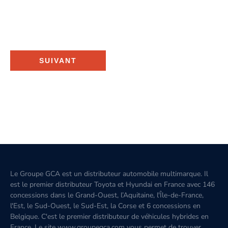
SUIVANT
Le Groupe GCA est un distributeur automobile multimarque. Il
est le premier distributeur Toyota et Hyundai en France avec 146
concessions dans le Grand-Ouest, l’Aquitaine, l'Île-de-France,
l'Est, le Sud-Ouest, le Sud-Est, la Corse et 6 concessions en
Belgique. C'est le premier distributeur de véhicules hybrides en
France. Le site www.groupegca.com vous permet de trouver