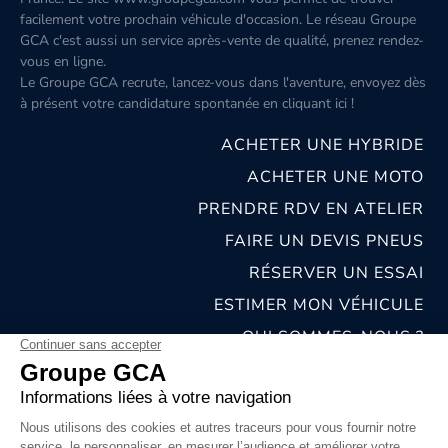
facilement votre prochain véhicule d'occasion. Le réseau Groupe
GCA c'est aussi un service après-vente de qualité, prenez rendez-
vous en ligne.
Le Groupe GCA recrute, lancez-vous dans l'aventure, envoyez dès
à présent votre candidature spontanée
en cliquant ici
!
ACHETER UNE HYBRIDE
ACHETER UNE MOTO
PRENDRE RDV EN ATELIER
FAIRE UN DEVIS PNEUS
RÉSERVER UN ESSAI
ESTIMER MON VÉHICULE
QUI SOMMES-NOUS ?
NOS CONCESSIONS & CARROSSERIES
RECRUTEMENT
MENTIONS LÉGALES