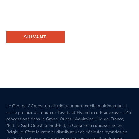
SUIVANT
Le Groupe GCA est un distributeur automobile multimarque. Il
est le premier distributeur Toyota et Hyundai en France avec 146
concessions dans le Grand-Ouest, l’Aquitaine, l'Île-de-France,
l'Est, le Sud-Ouest, le Sud-Est, la Corse et 6 concessions en
Belgique. C'est le premier distributeur de véhicules hybrides en
France. Le site www.groupegca.com vous permet de trouver