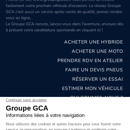
facilement votre prochain véhicule d'occasion. Le réseau Groupe
GCA c'est aussi un service après-vente de qualité, prenez rendez-
vous en ligne.
Le Groupe GCA recrute, lancez-vous dans l'aventure, envoyez dès
à présent votre candidature spontanée
en cliquant ici
!
ACHETER UNE HYBRIDE
ACHETER UNE MOTO
PRENDRE RDV EN ATELIER
FAIRE UN DEVIS PNEUS
RÉSERVER UN ESSAI
ESTIMER MON VÉHICULE
QUI SOMMES-NOUS ?
NOS CONCESSIONS & CARROSSERIES
RECRUTEMENT
MENTIONS LÉGALES