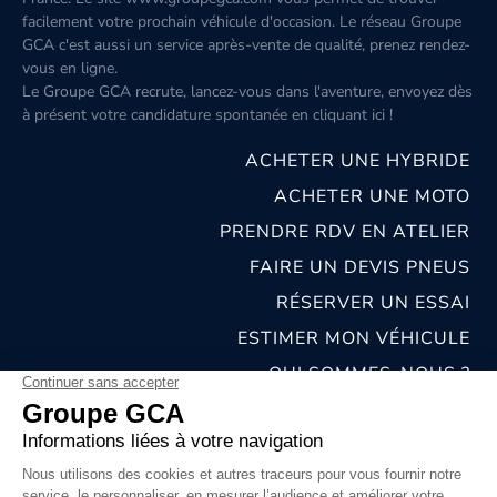
facilement votre prochain véhicule d'occasion. Le réseau Groupe
GCA c'est aussi un service après-vente de qualité, prenez rendez-
vous en ligne.
Le Groupe GCA recrute, lancez-vous dans l'aventure, envoyez dès
à présent votre candidature spontanée
en cliquant ici
!
ACHETER UNE HYBRIDE
ACHETER UNE MOTO
PRENDRE RDV EN ATELIER
FAIRE UN DEVIS PNEUS
RÉSERVER UN ESSAI
ESTIMER MON VÉHICULE
QUI SOMMES-NOUS ?
NOS CONCESSIONS & CARROSSERIES
RECRUTEMENT
MENTIONS LÉGALES