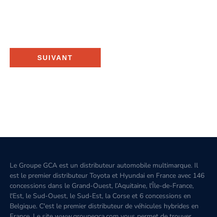
SUIVANT
Le Groupe GCA est un distributeur automobile multimarque. Il
est le premier distributeur Toyota et Hyundai en France avec 146
concessions dans le Grand-Ouest, l’Aquitaine, l'Île-de-France,
l'Est, le Sud-Ouest, le Sud-Est, la Corse et 6 concessions en
Belgique. C'est le premier distributeur de véhicules hybrides en
France. Le site www.groupegca.com vous permet de trouver