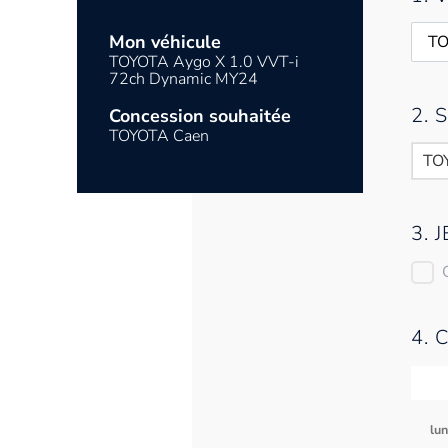
Mon véhicule
TOYOTA Aygo X 1.0 VVT-i
72ch Dynamic MY24
2.
Concession souhaitée
TOYOTA Caen
TO
3. 
4. 
lu