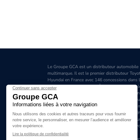
Le Groupe GCA est un distributeur automobile
multimarque. Il est le premier distributeur Toyo
Hyundai en France avec 146 concessions dans 
Grand-Ouest, l’Aquitaine, l'Île-de-France, l'Est, 
Ouest, le Sud-Est, la Corse et 6 concessions en
Belgique. C'est le premier distributeur de véhicu
hybrides en France. Le site www.groupegca.co
permet de trouver facilement votre prochain véh
d'occasion. Le réseau Groupe GCA c'est aussi u
service après-vente de qualité, prenez rendez-v
ligne.
Le Groupe GCA recrute, lancez-vous dans l'aven