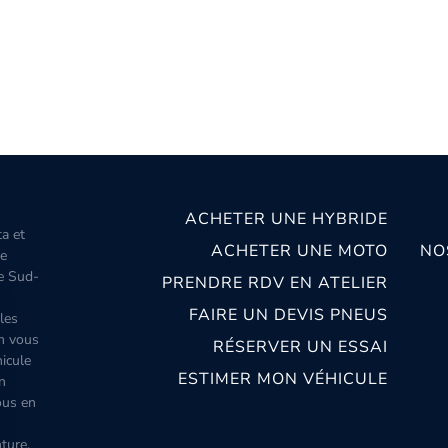
ACHETER UNE HYBRIDE
ta et
ACHETER UNE MOTO
NO
le
le Sud-
PRENDRE RDV EN ATELIER
FAIRE UN DEVIS PNEUS
les
m vous
RÉSERVER UN ESSAI
icule
ESTIMER MON VÉHICULE
n
ous en
ture,