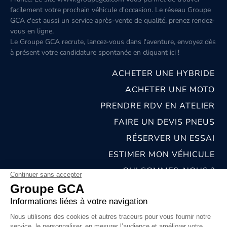
facilement votre prochain véhicule d'occasion. Le réseau Groupe
GCA c'est aussi un service après-vente de qualité, prenez rendez-
vous en ligne.
Le Groupe GCA recrute, lancez-vous dans l'aventure, envoyez dès
à présent votre candidature spontanée
en cliquant ici
!
ACHETER UNE HYBRIDE
ACHETER UNE MOTO
PRENDRE RDV EN ATELIER
FAIRE UN DEVIS PNEUS
RÉSERVER UN ESSAI
ESTIMER MON VÉHICULE
QUI SOMMES-NOUS ?
NOS CONCESSIONS & CARROSSERIES
RECRUTEMENT
MENTIONS LÉGALES