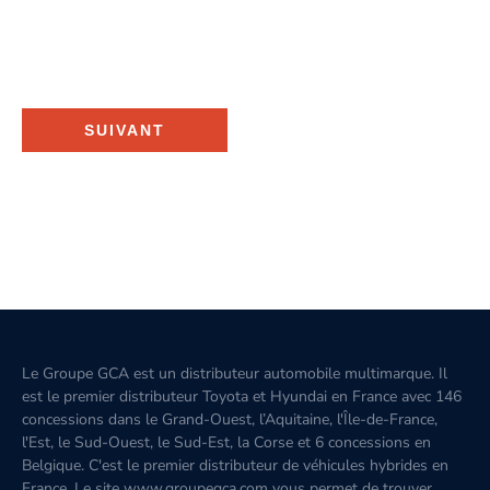
SUIVANT
Le Groupe GCA est un distributeur automobile multimarque. Il
est le premier distributeur Toyota et Hyundai en France avec 146
concessions dans le Grand-Ouest, l’Aquitaine, l'Île-de-France,
l'Est, le Sud-Ouest, le Sud-Est, la Corse et 6 concessions en
Belgique. C'est le premier distributeur de véhicules hybrides en
France. Le site www.groupegca.com vous permet de trouver