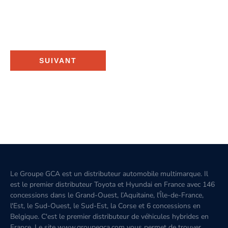
SUIVANT
Le Groupe GCA est un distributeur automobile multimarque. Il
est le premier distributeur Toyota et Hyundai en France avec 146
concessions dans le Grand-Ouest, l’Aquitaine, l'Île-de-France,
l'Est, le Sud-Ouest, le Sud-Est, la Corse et 6 concessions en
Belgique. C'est le premier distributeur de véhicules hybrides en
France. Le site www.groupegca.com vous permet de trouver