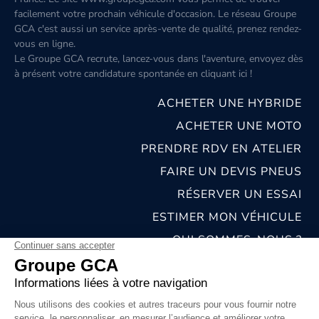
facilement votre prochain véhicule d'occasion. Le réseau Groupe
GCA c'est aussi un service après-vente de qualité, prenez rendez-
vous en ligne.
Le Groupe GCA recrute, lancez-vous dans l'aventure, envoyez dès
à présent votre candidature spontanée
en cliquant ici
!
ACHETER UNE HYBRIDE
ACHETER UNE MOTO
PRENDRE RDV EN ATELIER
FAIRE UN DEVIS PNEUS
RÉSERVER UN ESSAI
ESTIMER MON VÉHICULE
QUI SOMMES-NOUS ?
NOS CONCESSIONS & CARROSSERIES
RECRUTEMENT
MENTIONS LÉGALES