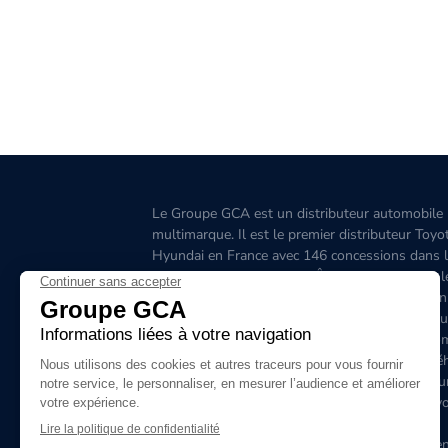
Le Groupe GCA est un distributeur automobile
multimarque. Il est le premier distributeur Toyo
Hyundai en France avec 146 concessions dans 
Grand-Ouest, l’Aquitaine, l'Île-de-France, l'Est, 
Ouest, le Sud-Est, la Corse et 6 concessions en
Belgique. C'est le premier distributeur de véhicu
hybrides en France. Le site www.groupegca.co
permet de trouver facilement votre prochain véh
d'occasion. Le réseau Groupe GCA c'est aussi u
service après-vente de qualité, prenez rendez-v
ligne.
Le Groupe GCA recrute, lancez-vous dans l'aven