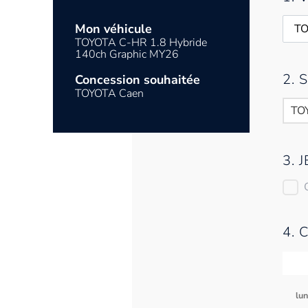
Mon véhicule
TOYOTA C-HR 1.8 Hybride
140ch Graphic MY26
2.
Concession souhaitée
TOYOTA Caen
TO
3. 
4. 
lu