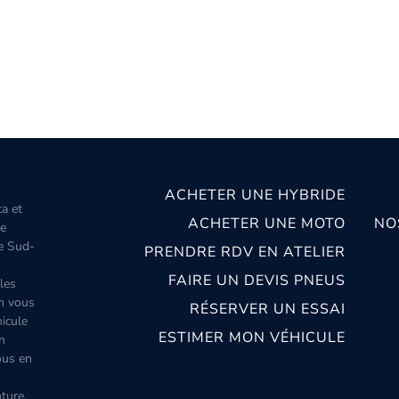
ACHETER UNE HYBRIDE
ta et
ACHETER UNE MOTO
NO
le
le Sud-
PRENDRE RDV EN ATELIER
FAIRE UN DEVIS PNEUS
les
m vous
RÉSERVER UN ESSAI
icule
ESTIMER MON VÉHICULE
n
ous en
ture,