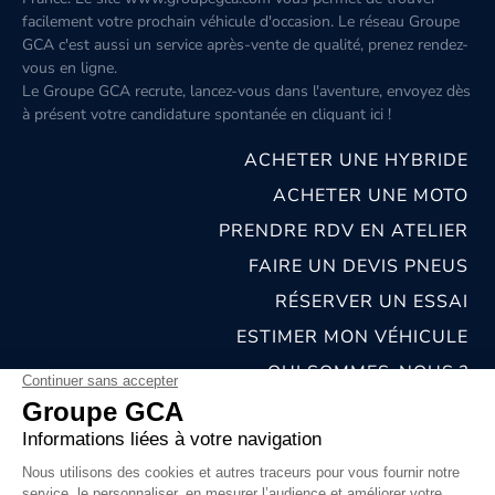
facilement votre prochain véhicule d'occasion. Le réseau Groupe
GCA c'est aussi un service après-vente de qualité, prenez rendez-
vous en ligne.
Le Groupe GCA recrute, lancez-vous dans l'aventure, envoyez dès
à présent votre candidature spontanée
en cliquant ici
!
ACHETER UNE HYBRIDE
ACHETER UNE MOTO
PRENDRE RDV EN ATELIER
FAIRE UN DEVIS PNEUS
RÉSERVER UN ESSAI
ESTIMER MON VÉHICULE
QUI SOMMES-NOUS ?
NOS CONCESSIONS & CARROSSERIES
RECRUTEMENT
MENTIONS LÉGALES