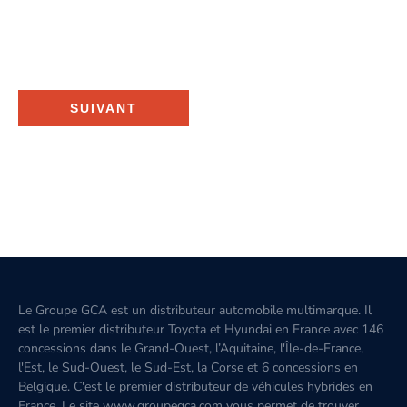
SUIVANT
Le Groupe GCA est un distributeur automobile multimarque. Il
est le premier distributeur Toyota et Hyundai en France avec 146
concessions dans le Grand-Ouest, l’Aquitaine, l'Île-de-France,
l'Est, le Sud-Ouest, le Sud-Est, la Corse et 6 concessions en
Belgique. C'est le premier distributeur de véhicules hybrides en
France. Le site www.groupegca.com vous permet de trouver