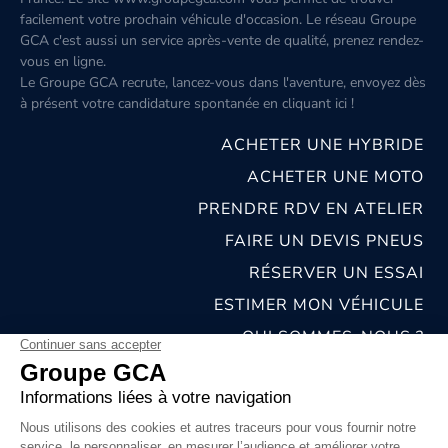
facilement votre prochain véhicule d'occasion. Le réseau Groupe
GCA c'est aussi un service après-vente de qualité, prenez rendez-
vous en ligne.
Le Groupe GCA recrute, lancez-vous dans l'aventure, envoyez dès
à présent votre candidature spontanée
en cliquant ici
!
ACHETER UNE HYBRIDE
ACHETER UNE MOTO
PRENDRE RDV EN ATELIER
FAIRE UN DEVIS PNEUS
RÉSERVER UN ESSAI
ESTIMER MON VÉHICULE
QUI SOMMES-NOUS ?
NOS CONCESSIONS & CARROSSERIES
RECRUTEMENT
MENTIONS LÉGALES