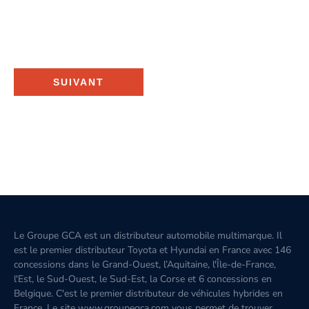
SUIVANT
Le Groupe GCA est un distributeur automobile multimarque. Il
est le premier distributeur Toyota et Hyundai en France avec 146
concessions dans le Grand-Ouest, l’Aquitaine, l'Île-de-France,
l'Est, le Sud-Ouest, le Sud-Est, la Corse et 6 concessions en
Belgique. C'est le premier distributeur de véhicules hybrides en
France. Le site www.groupegca.com vous permet de trouver