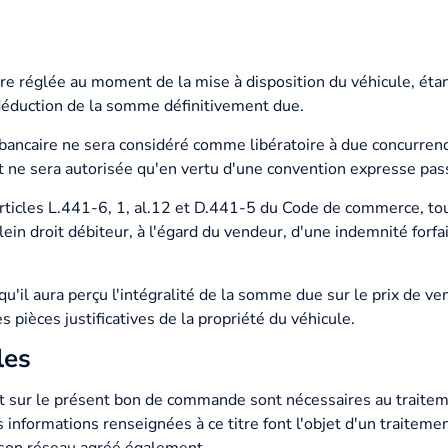
être réglée au moment de la mise à disposition du véhicule, ét
déduction de la somme définitivement due.
ancaire ne sera considéré comme libératoire à due concurrenc
ne sera autorisée qu'en vertu d'une convention expresse passé
ticles L.441-6, 1, al.12 et D.441-5 du Code de commerce, tou
ein droit débiteur, à l'égard du vendeur, d'une indemnité forfa
'il aura perçu l'intégralité de la somme due sur le prix de ven
 pièces justificatives de la propriété du véhicule.
les
nt sur le présent bon de commande sont nécessaires au trai
es informations renseignées à ce titre font l'objet d'un traitem
 son réseau agréé également.