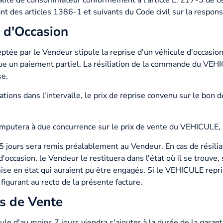
ualité de consommateur conformément à l'article L. 217-3 de c
nt des articles 1386-1 et suivants du Code civil sur la respons
e d'Occasion
ée par le Vendeur stipule la reprise d'un véhicule d'occasion
ue un paiement partiel. La résiliation de la commande du VEHI
se.
tions dans l'intervalle, le prix de reprise convenu sur le bon 
'imputera à due concurrence sur le prix de vente du VEHICULE,
5 jours sera remis préalablement au Vendeur. En cas de résili
'occasion, le Vendeur le restituera dans l'état où il se trouv
mise en état qui auraient pu être engagés. Si le VEHICULE repr
figurant au recto de la présente facture.
s de Vente
e d'au moins 7 jours viendra s'ajouter à la durée de la garantie 