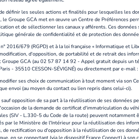
de définir les seules actions et finalités pour lesquelles les d
es, le Groupe GCA met en œuvre un Centre de Préférences per
tion et de sélectionner les canaux y afférents. Ces données 
itique générale de confidentialité et de protection des donné
016/679 (RGPD) et à la loi française « Informatique et Libert
modification, d'opposition, de portabilité et de retrait des info
nt Groupe GCA (au 02 57 87 14 92 - Appel gratuit depuis un té
aris - 35510 CESSON-SÉVIGNÉ) ou directement par e-mail 
de modifier ses choix de communication à tout moment via son Ce
ue envoi (au moyen du contact ou lien repris dans celui-ci).
sauf opposition de sa part à la réutilisation de ses données p
ccasion de la demande de certificat d'immatriculation du véhi
ules (SIV - L.330-5 du Code de la route) peuvent notamment
 par le Ministère de l'Intérieur pour la réutilisation des infor
, de rectification ou d'opposition à la réutilisation de ces do
nique, en se connectant (via le dispositif France Connect) à so