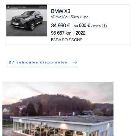
BMW
X3
sDrive18d 150ch xLine
34 990
€
600 €
ou
/ mois
i
95 667
km
2022
BMW SOISSONS
27 véhicules disponibles