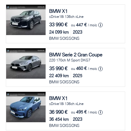
BMW
X1
sDrive18i 136ch xLine
33 990
€
447 €
ou
/ mois
i
24 099
km
2023
BMW SOISSONS
BMW
Serie 2 Gran Coupe
220 170ch M Sport DKG7
35 990
€
460 €
ou
/ mois
i
22 409
km
2025
BMW SOISSONS
BMW
X1
sDrive18i 136ch xLine
36 990
€
495 €
ou
/ mois
i
36 454
km
2023
BMW SOISSONS