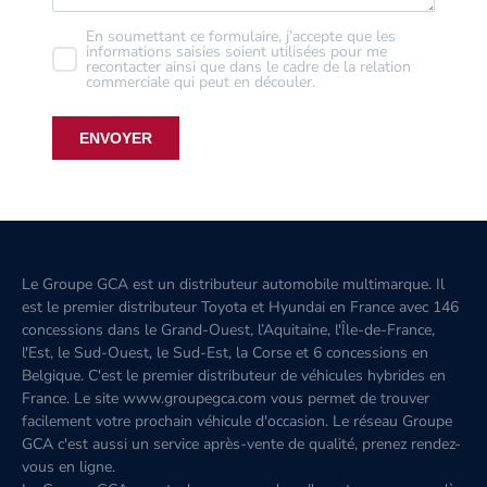
En soumettant ce formulaire, j’accepte que les
informations saisies soient utilisées pour me
recontacter ainsi que dans le cadre de la relation
commerciale qui peut en découler.
ENVOYER
Le Groupe GCA est un distributeur automobile multimarque. Il
est le premier distributeur Toyota et Hyundai en France avec 146
concessions dans le Grand-Ouest, l’Aquitaine, l'Île-de-France,
l'Est, le Sud-Ouest, le Sud-Est, la Corse et 6 concessions en
Belgique. C'est le premier distributeur de véhicules hybrides en
France. Le site www.groupegca.com vous permet de trouver
facilement votre prochain véhicule d'occasion. Le réseau Groupe
GCA c'est aussi un service après-vente de qualité, prenez rendez-
vous en ligne.