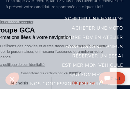
Le Groupe GCA recrute, lancez-vous dans l'aventure, envoyez dès
à présent votre candidature spontanée
en cliquant ici
!
ACHETER UNE HYBRIDE
ACHETER UNE MOTO
PRENDRE RDV EN ATELIER
FAIRE UN DEVIS PNEUS
RÉSERVER UN ESSAI
ESTIMER MON VÉHICULE
QUI SOMMES-NOUS ?
Chat
NOS CONCESSIONS & CARROSSERIES
RECRUTEMENT
MENTIONS LÉGALES
CONDITIONS GÉNÉRALES DE VENTE
POLITIQUES DE CONFIDENTIALITÉS
© 2026 groupe GCA