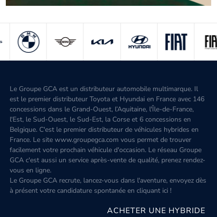
Le Groupe GCA est un distributeur automobile multimarque. Il
est le premier distributeur Toyota et Hyundai en France avec 146
concessions dans le Grand-Ouest, l’Aquitaine, l'Île-de-France,
l'Est, le Sud-Ouest, le Sud-Est, la Corse et 6 concessions en
Belgique. C'est le premier distributeur de véhicules hybrides en
France. Le site www.groupegca.com vous permet de trouver
facilement votre prochain véhicule d'occasion. Le réseau Groupe
GCA c'est aussi un service après-vente de qualité, prenez rendez-
vous en ligne.
Le Groupe GCA recrute, lancez-vous dans l'aventure, envoyez dès
à présent votre candidature spontanée
en cliquant ici
!
ACHETER UNE HYBRIDE