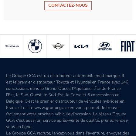
CONTACTEZ-NOUS
Le Groupe GCA est un distributeur automobile multimarque. Il
est le premier distributeur Toyota et Hyundai en France avec 146
concessions dans le Grand-Ouest, l’Aquitaine, l'Île-de-France,
l'Est, le Sud-Ouest, le Sud-Est, la Corse et 6 concessions en
Belgique. C'est le premier distributeur de véhicules hybrides en
France. Le site www.groupegca.com vous permet de trouver
facilement votre prochain véhicule d'occasion. Le réseau Groupe
GCA c'est aussi un service après-vente de qualité, prenez rendez-
vous en ligne.
Le Groupe GCA recrute, lancez-vous dans l'aventure, envoyez dès