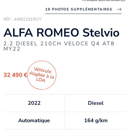
19 PHOTOS SUPPLÉMENTAIRES
RÉF : 449621919577
ALFA ROMEO Stelvio
2.2 DIESEL 210CH VELOCE Q4 AT8
MY22
Véhicule
éligible à la
32 490 €
LO
A
2022
Diesel
Automatique
164 g/km