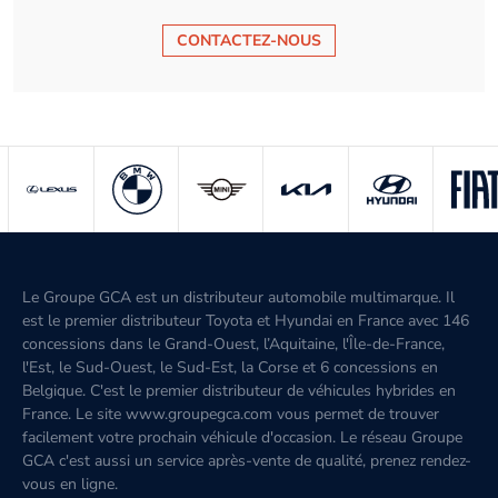
CONTACTEZ-NOUS
Le Groupe GCA est un distributeur automobile multimarque. Il
est le premier distributeur Toyota et Hyundai en France avec 146
concessions dans le Grand-Ouest, l’Aquitaine, l'Île-de-France,
l'Est, le Sud-Ouest, le Sud-Est, la Corse et 6 concessions en
Belgique. C'est le premier distributeur de véhicules hybrides en
France. Le site www.groupegca.com vous permet de trouver
facilement votre prochain véhicule d'occasion. Le réseau Groupe
GCA c'est aussi un service après-vente de qualité, prenez rendez-
vous en ligne.