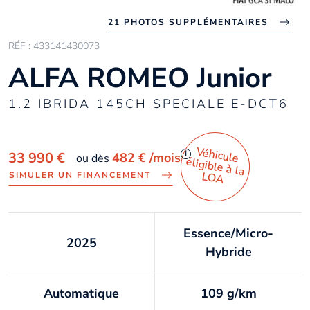
21 PHOTOS SUPPLÉMENTAIRES
RÉF : 433141430073
ALFA ROMEO Junior
1.2 IBRIDA 145CH SPECIALE E-DCT6
Véhicule
éligible à la
i
33 990 €
482 €
/mois
ou dès
LO
A
SIMULER UN FINANCEMENT
Essence/Micro-
2025
Hybride
Automatique
109 g/km