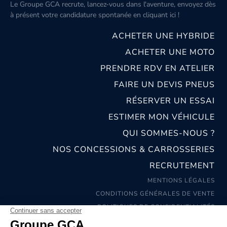
Le Groupe GCA recrute, lancez-vous dans l'aventure, envoyez dès
à présent votre candidature spontanée
en cliquant ici
!
ACHETER UNE HYBRIDE
ACHETER UNE MOTO
PRENDRE RDV EN ATELIER
FAIRE UN DEVIS PNEUS
RÉSERVER UN ESSAI
ESTIMER MON VÉHICULE
QUI SOMMES-NOUS ?
NOS CONCESSIONS & CARROSSERIES
RECRUTEMENT
MENTIONS LÉGALES
CONDITIONS GÉNÉRALES DE VENTE
POLITIQUES DE CONFIDENTIALITÉS
© 2026 groupe GCA